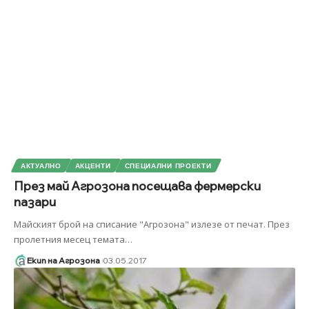
АКТУАЛНО
АКЦЕНТИ
СПЕЦИАЛНИ ПРОЕКТИ
През май Агрозона посещава фермерски
пазари
Майският брой на списание "Агрозона" излезе от печат. През
пролетния месец темата
…
Екип на Агрозона
03.05.2017