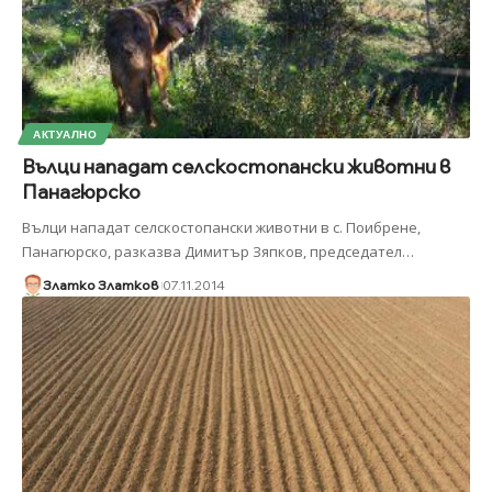
АКТУАЛНО
Вълци нападат селскостопански животни в
Панагюрско
Вълци нападат селскостопански животни в с. Поибрене,
Панагюрско, разказва Димитър Зяпков, председател
…
Златко Златков
07.11.2014