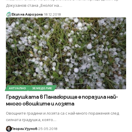
Докузанов стана „Енолог на
…
Екип на Агрозона
18.12.2018
АКТУАЛНО
ЗЕМЕДЕЛИЕ
Градушката в Панагюрище е поразила най-
много овошките и лозята
Овощните градини и лозята са с най-много поражения след
силната градушка, която
…
Георги Узунов
25.05.2018