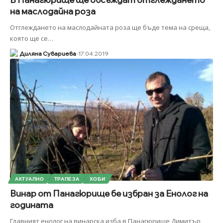
на маслодайна роза
Отглеждането на маслодайната роза ще бъде тема на среща,
която ще се
…
Диляна Сувариева
17.04.2019
АКТУАЛНО
ТРАПЕЗА
ХОБИ
Винар от Панагюрище бe избран за Енолог на
годината
Главният енолог на винарска изба в Панагюрище Димитър