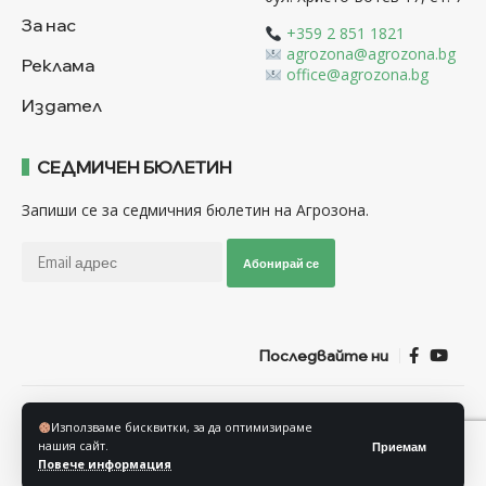
За нас
+359 2 851 1821
agrozona@agrozona.bg
Реклама
office@agrozona.bg
Издател
СЕДМИЧЕН БЮЛЕТИН
Запиши се за седмичния бюлетин на Агрозона.
Абонирай се
Последвайте ни
Общи условия
Политика за използване на “Бисквитки”
Използваме бисквитки, за да оптимизираме
Политика за защита на личните данни
нашия сайт.
Приемам
Повече информация
© Агрозона © 2011-2025 Всички права запазени