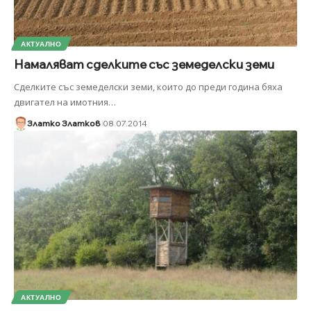
АКТУАЛНО
Намаляват сделките със земеделски земи
Сделките със земеделски земи, които до преди година бяха
двигател на имотния
…
Златко Златков
08.07.2014
АКТУАЛНО