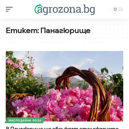
Етикет:
Панагюрище
МАСЛОДАЙНА РОЗА
В Панагюрище ще обсъждат отглеждането