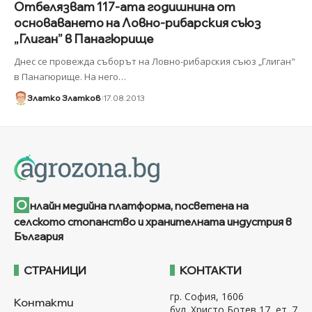
Отбелязват 117-ата годишнина от
основаването на Ловно-рибарския съюз
„Глиган” в Панагюрище
Днес се провежда съборът на Ловно-рибарския съюз „Глиган"
в Панагюрище. На него
…
Златко Златков
17.08.2013
О
нлайн медийна платформа, посветена на
селското стопанство и хранителната индустрия в
България
СТРАНИЦИ
КОНТАКТИ
гр. София, 1606
Контакти
бул. Христо Ботев 17, ет. 7