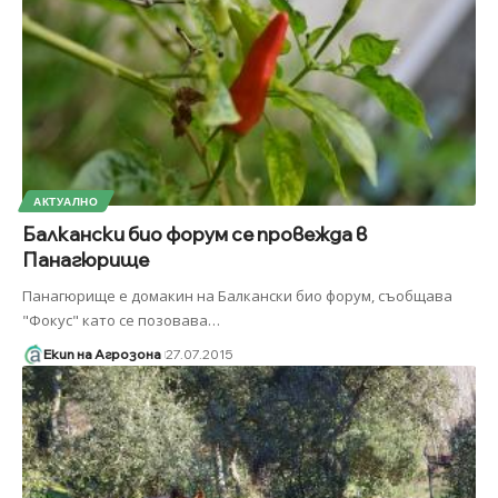
АКТУАЛНО
Балкански био форум се провежда в
Панагюрище
Панагюрище е домакин на Балкански био форум, съобщава
"Фокус" като се позовава
…
Екип на Агрозона
27.07.2015