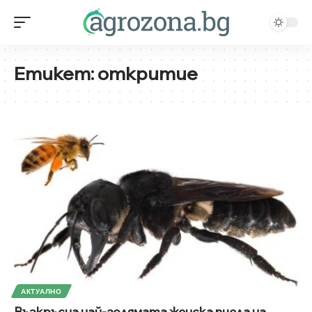
Етикет:
откритие
АКТУАЛНО
Възкръсна най-голямата женска пчела на