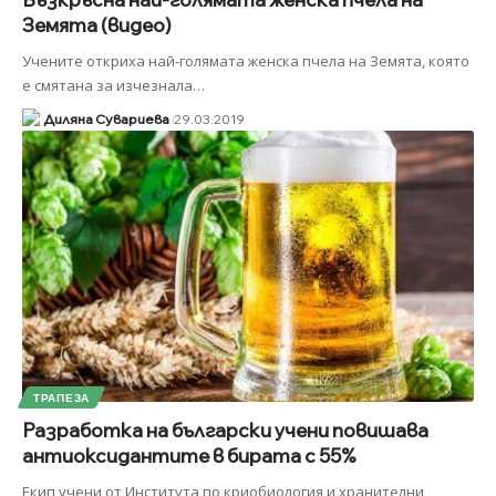
Земята (видео)
Учените откриха най-голямата женска пчела на Земята, която
е смятана за изчезнала
…
Диляна Сувариева
29.03.2019
ТРАПЕЗА
Разработка на български учени повишава
антиоксидантите в бирата с 55%
Екип учени от Института по криобиология и хранителни