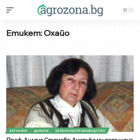
Етикет:
Охайо
АКТУАЛНО
ДОМАТИ
ЗЕЛЕНЧУКОПРОИЗВОДСТВО
Проф. Лиляна Стамова: Америка ми даде шанс