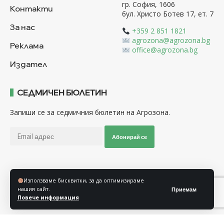
гр. София, 1606
Контакти
бул. Христо Ботев 17, ет. 7
За нас
+359 2 851 1821
agrozona@agrozona.bg
Реклама
office@agrozona.bg
Издател
СЕДМИЧЕН БЮЛЕТИН
Запиши се за седмичния бюлетин на Агрозона.
Абонирай се
Последвайте ни
Използваме бисквитки, за да оптимизираме
нашия сайт.
Приемам
Повече информация
Общи условия
Политика за използване на “Бисквитки”
Политика за защита на личните данни