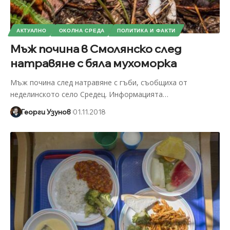
АКТУАЛНО
ОКОЛНА СРЕДА
ПОЛИТИКА И ФАКТИ
Мъж почина в Смолянско след
натравяне с бяла мухоморка
Мъж почина след натравяне с гъби, съобщиха от
неделинското село Средец. Информацията
…
Георги Узунов
01.11.2018