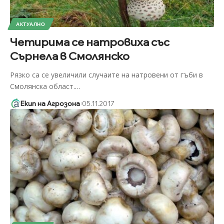
АКТУАЛНО
Четирима се натровиха със
Сърнела в Смолянско
Рязко са се увеличили случаите на натровени от гъби в
Смолянска област.
…
Екип на Агрозона
05.11.2017