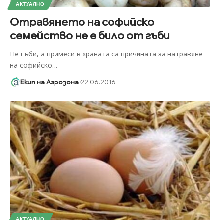
АКТУАЛНО
Отравянето на софийско
семейство не е било от гъби
Не гъби, а примеси в храната са причината за натравяне
на софийско
…
Екип на Агрозона
22.06.2016
АКТУАЛНО