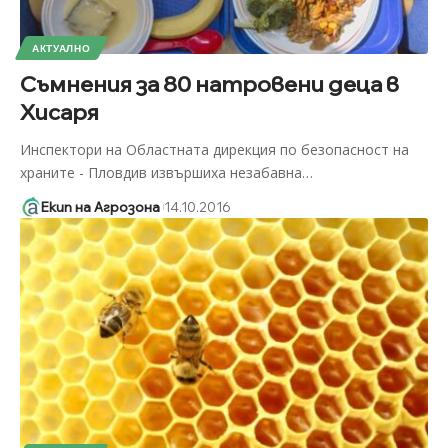
АКТУАЛНО
Съмнения за 80 натровени деца в
Хисаря
Инспектори на Областната дирекция по безопасност на
храните - Пловдив извършиха незабавна
…
Екип на Агрозона
14.10.2016