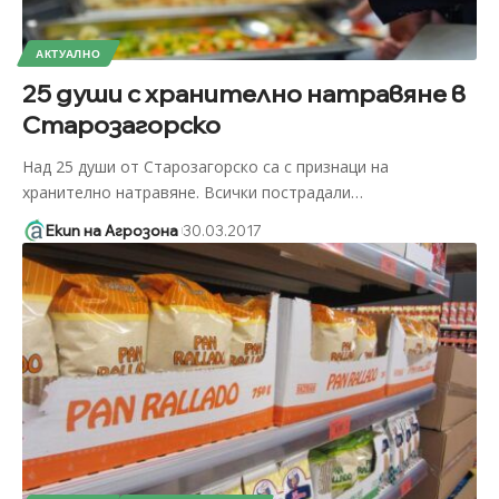
АКТУАЛНО
25 души с хранително натравяне в
Старозагорско
Над 25 души от Старозагорско са с признаци на
хранително натравяне. Всички пострадали
…
Екип на Агрозона
30.03.2017