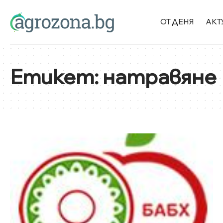
ОТ ДЕНЯ
АКТ
Етикет:
натравяне