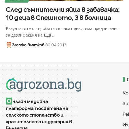
След съмнителни яйца в забавачка:
10 деца в Спешното, 3 в болница
Резултатите от пробите се чакат днес, има предписания
за дезинфекция на ЦДГ
…
Златко Златков
30.04.2013
Ко
О
нлайн медийна
За
платформа, посветена на
Ре
селското стопанство и
хранителната индустрия в
Из
България