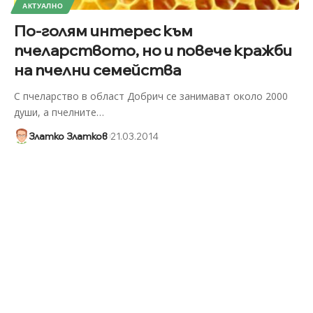
АКТУАЛНО
По-голям интерес към
пчеларството, но и повече кражби
на пчелни семейства
С пчеларство в област Добрич се занимават около 2000
души, а пчелните
…
Златко Златков
21.03.2014