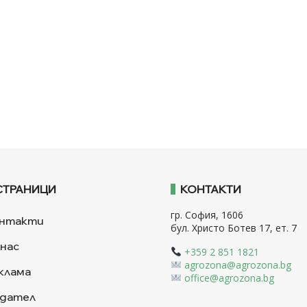
СТРАНИЦИ
КОНТАКТИ
гр. София, 1606
нтакти
бул. Христо Ботев 17, ет. 7
 нас
+359 2 851 1821
agrozona@agrozona.bg
клама
office@agrozona.bg
дател