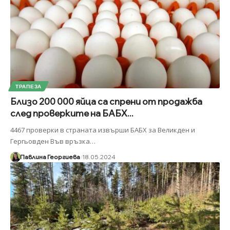
ТРАПЕЗА
Близо 200 000 яйца са спрени от продажба
след проверките на БАБХ...
4467 проверки в страната извърши БАБХ за Великден и
Гергьовден Във връзка
…
Павлина Георгиева
18.05.2024