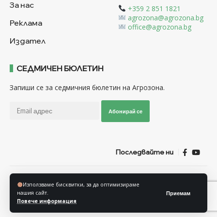
За нас
+359 2 851 1821
agrozona@agrozona.bg
Реклама
office@agrozona.bg
Издател
СЕДМИЧЕН БЮЛЕТИН
Запиши се за седмичния бюлетин на Агрозона.
Абонирай се
Последвайте ни
Общи условия
Политика за използване на “Бисквитки”
Използваме бисквитки, за да оптимизираме
Политика за защита на личните данни
нашия сайт.
Приемам
Повече информация
© Агрозона © 2011-2025 Всички права запазени