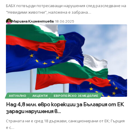
БАБХ потвърди потресаващи нарушения след разследване на
"Невидими животни", наложена е забрана
…
Мариана Климентиева
18.06.2025
АКТУАЛНО
АКЦЕНТИ
ЕВРОПЕЙСКО ЗЕМЕДЕЛИЕ
Над 4,8 млн. евро корекции за България от ЕК
заради нарушения в...
Страната ни е сред 18 държави, санкционирани от ЕК; Гърция
е с
…