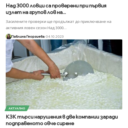
Над 3000 ловци са проверени при първия
излет на групов лов на...
Засилените проверки ще продължат до приключване на
активния ловен сезон Над 3000
…
Павлина Георгиева
04.10.2023
АКТУАЛНО
КЗК търси нарушения в две компании заради
подправеното овче сирене