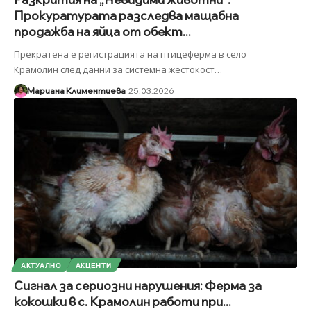
Прокуратурата разследва мащабна
продажба на яйца от обект...
Прекратена е регистрацията на птицеферма в село
Крамолин след данни за системна жестокост
…
Мариана Климентиева
25.03.2026
АКТУАЛНО
АКЦЕНТИ
Сигнал за сериозни нарушения: Ферма за
кокошки в с. Крамолин работи при...