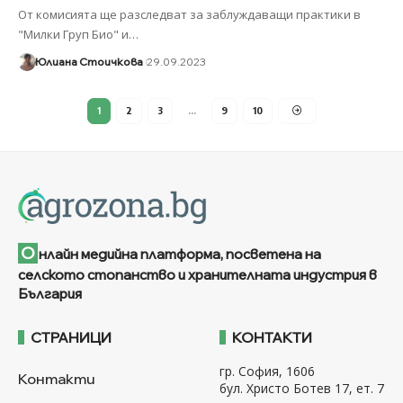
От комисията ще разследват за заблуждаващи практики в
"Милки Груп Био" и
…
Юлиана Стоичкова
29.09.2023
1
2
3
…
9
10
О
нлайн медийна платформа, посветена на
селското стопанство и хранителната индустрия в
България
СТРАНИЦИ
КОНТАКТИ
гр. София, 1606
Контакти
бул. Христо Ботев 17, ет. 7