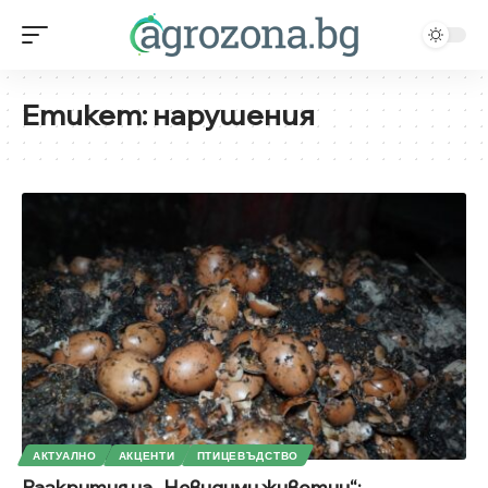
Етикет:
нарушения
АКТУАЛНО
АКЦЕНТИ
ПТИЦЕВЪДСТВО
Разкрития на „Невидими животни“: