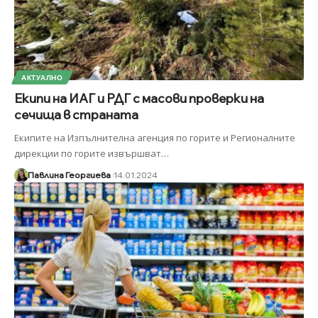
АКТУАЛНО
Екипи на ИАГ и РДГ с масови проверки на
сечища в страната
Екипите на Изпълнителна агенция по горите и Регионалните
дирекции по горите извършват
…
Павлина Георгиева
14.01.2024