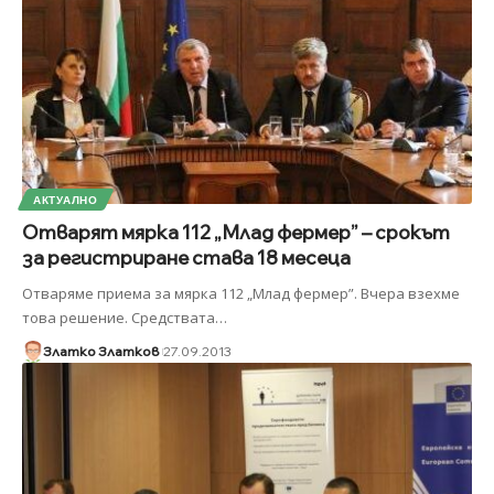
АКТУАЛНО
Отварят мярка 112 „Млад фермер” – срокът
за регистриране става 18 месеца
Отваряме приема за мярка 112 „Млад фермер”. Вчера взехме
това решение. Средствата
…
Златко Златков
27.09.2013