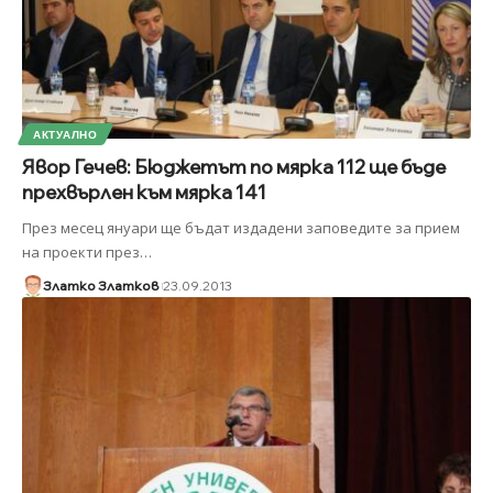
АКТУАЛНО
Явор Гечев: Бюджетът по мярка 112 ще бъде
прехвърлен към мярка 141
През месец януари ще бъдат издадени заповедите за прием
на проекти през
…
Златко Златков
23.09.2013