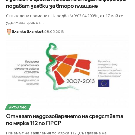
подават заявки за второ плащане
С въведени промени в Наредба №9/03.04.2008г., от 17 май се
удължава срокът
…
Златко Златков
28.05.2013
АКТУАЛНО
Отлагат наддоговарянето на средствата
по мярка 112 по ПРСР
Приемът на заявления по мярка 112 „Създаване на