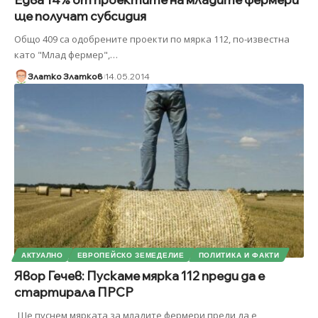
ще получат субсидия
Общо 409 са одобрените проекти по мярка 112, по-известна
като "Млад фермер",
…
Златко Златков
14.05.2014
АКТУАЛНО
ЕВРОПЕЙСКО ЗЕМЕДЕЛИЕ
ПОЛИТИКА И ФАКТИ
Явор Гечев: Пускаме мярка 112 преди да е
стартирала ПРСР
„Ще пуснем мярката за младите фермери преди да е