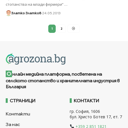
стопанства на млади фермери“
…
Златко Златков
24.05.2013
1
2
О
нлайн медийна платформа, посветена на
селското стопанство и хранителната индустрия в
България
СТРАНИЦИ
КОНТАКТИ
гр. София, 1606
Контакти
бул. Христо Ботев 17, ет. 7
За нас
+359 2 851 1821