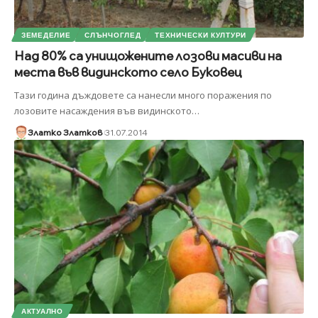
ЗЕМЕДЕЛИЕ
СЛЪНЧОГЛЕД
ТЕХНИЧЕСКИ КУЛТУРИ
Над 80% са унищожените лозови масиви на
места във видинското село Буковец
Тази година дъждовете са нанесли много поражения по
лозовите насаждения във видинското
…
Златко Златков
31.07.2014
АКТУАЛНО