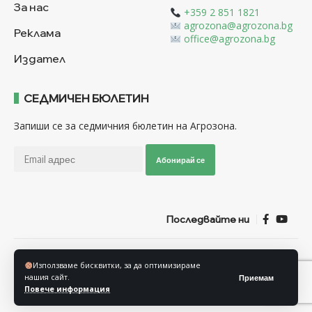
За нас
+359 2 851 1821
agrozona@agrozona.bg
Реклама
office@agrozona.bg
Издател
СЕДМИЧЕН БЮЛЕТИН
Запиши се за седмичния бюлетин на Агрозона.
Абонирай се
Последвайте ни
Общи условия
Политика за използване на “Бисквитки”
Използваме бисквитки, за да оптимизираме
Политика за защита на личните данни
нашия сайт.
Приемам
Повече информация
© Агрозона © 2011-2025 Всички права запазени