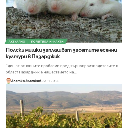
АКТУАЛНО
ПОЛИТИКА И ФАКТИ
Полски мишки заплашват засетите есенни
култури в Пазарджик
Един от основните проблеми пред зърнопроизводителите в
област Пазарджик е нашествието на
…
Златко Златков
23.11.2014