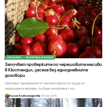
АКТУАЛНО
ПОЛИТИКА И ФАКТИ
Започват проверките по черешовите масиви
в Кюстендил, засега без еднодневните
договори
Започват проверките от инспекторите по труда по
черешовите масиви, съобщи началникът на
…
Лилия Александрова
09.06.2015