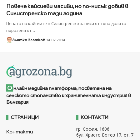
Повече кайсиеви масиви, но по-нисък добив в
Силистренско тази година
Цената на кайсиите в Силистренско зависи от това дали са
поразени от
…
Златко Златков
14.07.2014
О
нлайн медийна платформа, посветена на
селското стопанство и хранителната индустрия в
България
СТРАНИЦИ
КОНТАКТИ
гр. София, 1606
Контакти
бул. Христо Ботев 17, ет. 7