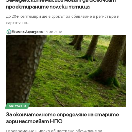
проектираните полски пътища
До 20-и септември ще е срокът за обявяване в регистъра и
картата на
…
Екип на Агрозона
18.08.2016
АКТУАЛНО
За окончателното определяне на старите
гори настояват НПО
Своевременно широко обществено обсъждане за