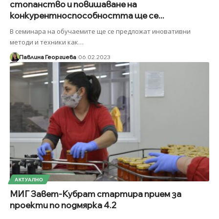
стопанство и повишаване на
конкурентноспособността ще се...
В семинара на обучаемите ще се предложат иновативни
методи и техники как
…
Павлина Георгиева
06.02.2023
АКТУАЛНО
МИГ Завет-Кубрат стартира прием за
проекти по подмярка 4.2