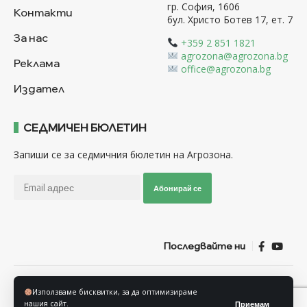
гр. София, 1606
Контакти
бул. Христо Ботев 17, ет. 7
За нас
+359 2 851 1821
agrozona@agrozona.bg
Реклама
office@agrozona.bg
Издател
СЕДМИЧЕН БЮЛЕТИН
Запиши се за седмичния бюлетин на Агрозона.
Абонирай се
Последвайте ни
Общи условия
Политика за използване на “Бисквитки”
Използваме бисквитки, за да оптимизираме
Политика за защита на личните данни
нашия сайт.
Приемам