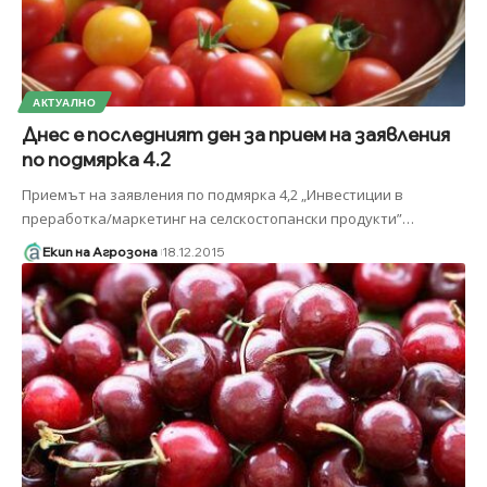
АКТУАЛНО
Днес е последният ден за прием на заявления
по подмярка 4.2
Приемът на заявления по подмярка 4,2 „Инвестиции в
преработка/маркетинг на селскостопански продукти”
…
Екип на Агрозона
18.12.2015