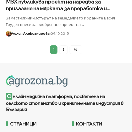
МЗХ публикува проект на наредба за
прилагане на мярката за преработка и...
Заместник-министърът на земеделието и храните Васил
Грудев внесе за одобряване проект на
…
Лилия Александрова
09.10.2015
1
2
О
нлайн медийна платформа, посветена на
селското стопанство и хранителната индустрия в
България
СТРАНИЦИ
КОНТАКТИ