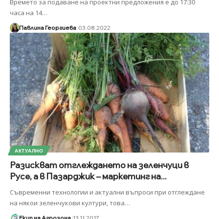
Времето за подаване на проектни предложения е до 17:30
часа на 14
…
Павлина Георгиева
03.08.2022
АКТУАЛНО
Разискват отглеждането на зеленчуци в
Русе, а в Пазарджик – маркетинг на...
Съвременни технологии и актуални въпроси при отглеждане
на някои зеленчукови култури, това
…
Екип на Агрозона
13.11.2017