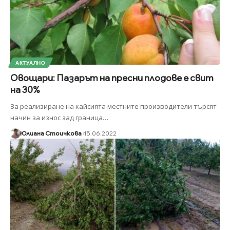
АКТУАЛНО
Овощари: Пазарът на пресни плодове е свит
на 30%
За реализиране на кайсията местните производители търсят
начин за износ зад граница
…
Юлиана Стоичкова
15.06.2022