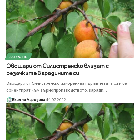
АКТУАЛНО
Овощари от Силистренско влизат с
резачките в градините си
Овощари от Силистренско изкореняват дръвчетата си и се
ориентират към зърнопроизводството, заради
…
Екип на Агрозона
14.07.2022