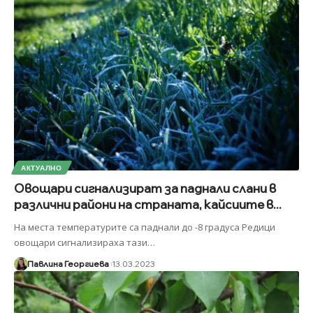
АКТУАЛНО
Овощари сигнализират за паднали слани в
различни райони на страната, кайсиите в...
На места температурите са паднали до -8 градуса Редици
овощари сигнализираха тази
…
Павлина Георгиева
13.03.2023