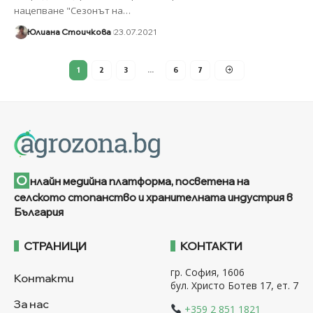
нацепване "Сезонът на
…
Юлиана Стоичкова
23.07.2021
1
2
3
…
6
7
О
нлайн медийна платформа, посветена на
селското стопанство и хранителната индустрия в
България
СТРАНИЦИ
КОНТАКТИ
гр. София, 1606
Контакти
бул. Христо Ботев 17, ет. 7
За нас
+359 2 851 1821