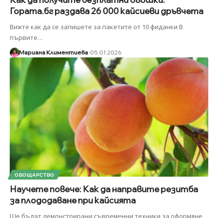
Гората.бг раздава 26 000 кайсиеви дръвчета
Вижте как да се запишете за пакетите от 10 фиданки В
първите
…
Мариана Климентиева
05.01.2026
ОВОЩАРСТВО
Научете повече: Как да направите резитба
за плододаване при кайсията
Ще бъдат демонстрирани съвременни техники за оформяне