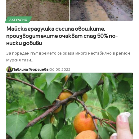
АКТУАЛНО
Майска градушка съсипа овошките,
производителите очакват спад 50% по-
ниски добиви
За пореден път времето се оказа много нестабилно в регион
Мурсия тази
…
Павлина Георгиева
06.05.2022