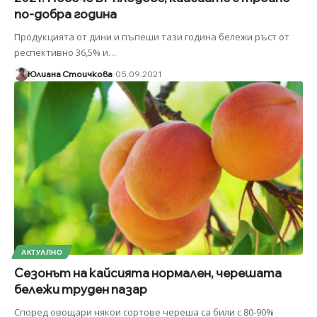
по-добра година
Продукцията от дини и пъпеши тази година бележи ръст от
респективно 36,5% и
…
Юлиана Стоичкова
05.09.2021
АКТУАЛНО
Сезонът на кайсията нормален, черешата
бележи труден пазар
Според овощари някои сортове череша са били с 80-90%