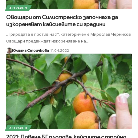
АКТУАЛНО
Овощари от Силистренско започнаха да
изкореняват кайсиевите си градини
„Природата е против нас!“, категоричен е Мирослав Черников
Овощари предвиждат изкореняване на
…
Юлиана Стоичкова
11.04.2022
АКТУАЛНО
2021: Повече БГ плодове, кайсиите с тройно