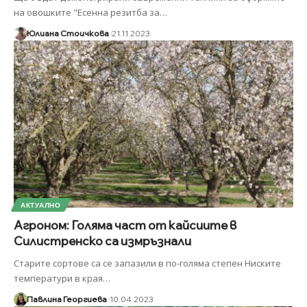
на овошките "Есенна резитба за
…
Юлиана Стоичкова
21.11.2023
АКТУАЛНО
Агроном: Голяма част от кайсиите в
Силистренско са измръзнали
Старите сортове са се запазили в по-голяма степен Ниските
температури в края
…
Павлина Георгиева
10.04.2023