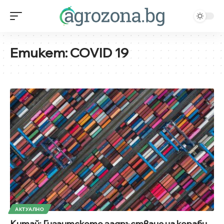
Етикет:
COVID 19
АКТУАЛНО
Китай: Гигантското задръстване на кораби