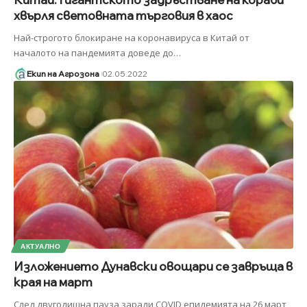
хвърля световната търговия в хаос
Най-строгото блокиране на коронавируса в Китай от
началото на пандемията доведе до
…
Екип на Агрозона
02.05.2022
АКТУАЛНО
Изложението Дунавски овощари се завръща в
края на март
След двугодишна пауза заради COVID епидемията на 26 март