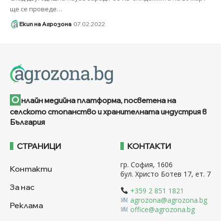
ще се проведе
…
Екип на Агрозона
07.02.2022
О
нлайн медийна платформа, посветена на
селското стопанство и хранителната индустрия в
България
СТРАНИЦИ
КОНТАКТИ
гр. София, 1606
Контакти
бул. Христо Ботев 17, ет. 7
За нас
+359 2 851 1821
agrozona@agrozona.bg
Реклама
office@agrozona.bg