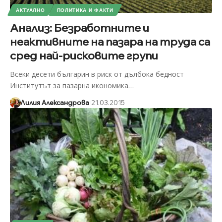
АКТУАЛНО
ПОЛИТИКА И ФАКТИ
Анализ: Безработните и
неактивните на пазара на труда са
сред най-рисковите групи
Всеки десети българин в риск от дълбока бедност
Институтът за пазарна икономика
…
Лилия Александрова
21.03.2015