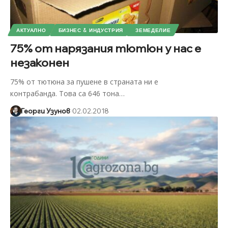
АКТУАЛНО
БИЗНЕС & ИНДУСТРИЯ
ЗЕМЕДЕЛИЕ
75% от нарязания тютюн у нас е
незаконен
75% от тютюна за пушене в страната ни е
контрабанда. Това са 646 тона
…
Георги Узунов
02.02.2018