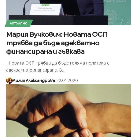
АКТУАЛНО
Мария Вучкович: Новата ОСП
трябва да бъде адекватно
финансирана и гъвкава
Новата ОСП трябва да бъде голяма политика с
адекватно финансиране. В
…
Лилия Александрова
22.01.2020