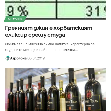
АКТУАЛНО
Греяният джин е хърватският
еликсир срещу студа
Любимата на мнозина зимна напитка, характерна за
студените месеци и най-вече напомняща
…
Агрозона
05.01.2019