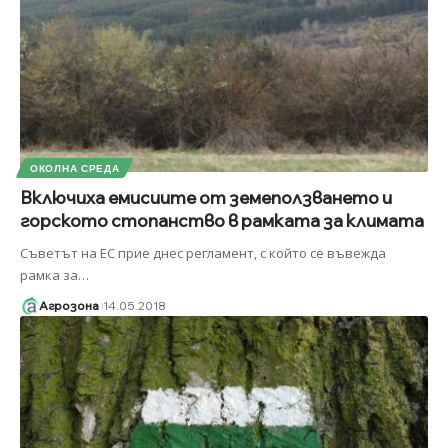
ОКОЛНА СРЕДА
Включиха емисиите от земеползването и
горското стопанство в рамката за климата
Съветът на ЕС прие днес регламент, с който се въвежда
рамка за
…
Агрозона
14.05.2018