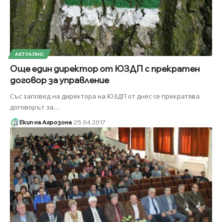
АКТУАЛНО
Още един директор от ЮЗДП с прекратен
договор за управление
Със заповед на директора на ЮЗДП от днес се прекратява
договорът за
…
Екип на Агрозона
25.04.2017