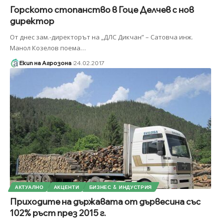
Горското стопанство в Гоце Делчев с нов
директор
От днес зам.-директорът на „ДЛС Дикчан” – Сатовча инж.
Манол Козелов поема
…
Екип на Агрозона
24.02.2017
АКТУАЛНО
АКЦЕНТИ
БИЗНЕС & ИНДУСТРИЯ
Приходите на държавата от дървесина със
102% ръст през 2015 г.