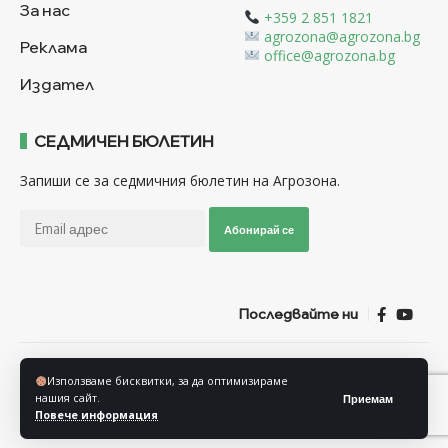
За нас
+359 2 851 1821
agrozona@agrozona.bg
Реклама
office@agrozona.bg
Издател
СЕДМИЧЕН БЮЛЕТИН
Запиши се за седмичния бюлетин на Агрозона.
Абонирай се
Последвайте ни
Общи условия
Политика за използване на “Бисквитки”
Използваме бисквитки, за да оптимизираме
Политика за защита на личните данни
нашия сайт.
Приемам
Повече информация
© Агрозона © 2011-2025 Всички права запазени