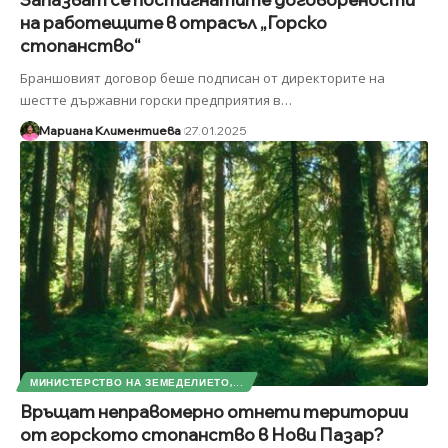
на работещите в отрасъл „Горско
стопанство“
Браншовият договор беше подписан от директорите на
шестте държавни горски предприятия в
…
Мариана Климентиева
27.01.2025
МИНИСТЕРСТВО НА ЗЕМЕДЕЛИЕТО,...
Връщат неправомерно отнети територии
от горското стопанство в Нови Пазар?