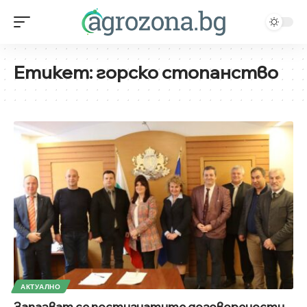
Етикет:
горско стопанство
АКТУАЛНО
Запазват се постигнатите договорености