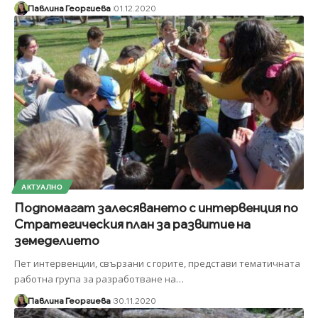
Павлина Георгиева
01.12.2020
АКТУАЛНО
Подпомагат залесяването с интервенция по
Стратегическия план за развитие на
земеделието
Пет интервенции, свързани с горите, представи тематичната
работна група за разработване на
…
Павлина Георгиева
30.11.2020