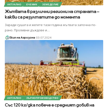
АКТУАЛНО
ЕЧЕМИК
ЗЕМЕДЕЛИЕ
Жътвата в различни региони на страната –
какви са резултатите до момента
Заради сушата и жегите тази година жътвата започна по-
рано. Проливни дъждове и
…
Екип на Агрозона
03.07.2024
АКТУАЛНО
ЗЪРНОПРОИЗВОДСТВО
Със 120 кг/дка повече е средният добив на