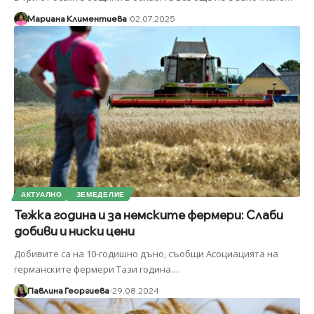
Мариана Климентиева
02.07.2025
АКТУАЛНО
ЗЕМЕДЕЛИЕ
Тежка година и за немските фермери: Слаби
добиви и ниски цени
Добивите са на 10-годишно дъно, съобщи Асоциацията на
германските фермери Тази година
…
Павлина Георгиева
29.08.2024