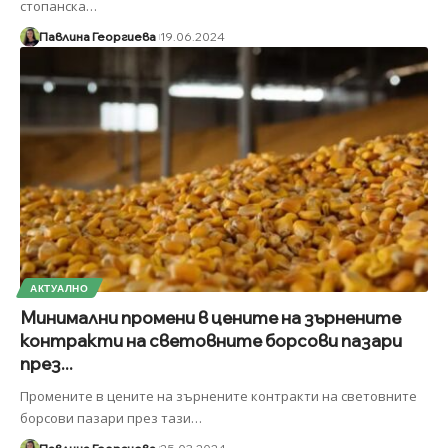
стопанска
…
Павлина Георгиева
19.06.2024
АКТУАЛНО
Минимални промени в цените на зърнените
контракти на световните борсови пазари
през...
Промените в цените на зърнените контракти на световните
борсови пазари през тази
…