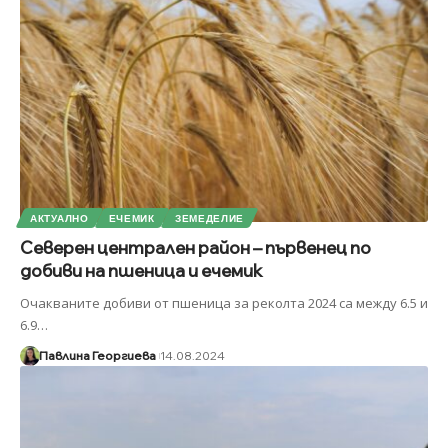
АКТУАЛНО
ЕЧЕМИК
ЗЕМЕДЕЛИЕ
Северен централен район – първенец по
добиви на пшеница и ечемик
Очакваните добиви от пшеница за реколта 2024 са между 6.5 и
6.9
…
Павлина Георгиева
14.08.2024