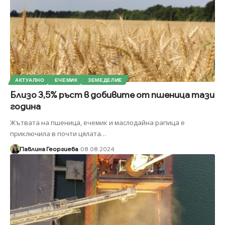
АКТУАЛНО
ЕЧЕМИК
ЗЕМЕДЕЛИЕ
Близо 3,5% ръст в добивите от пшеница тази
година
Жътвата на пшеница, ечемик и маслодайна рапица е
приключила в почти цялата
…
Павлина Георгиева
08.08.2024