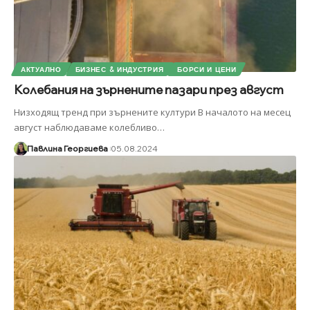
АКТУАЛНО
БИЗНЕС & ИНДУСТРИЯ
БОРСИ И ЦЕНИ
Колебания на зърнените пазари през август
Низходящ тренд при зърнените култури В началото на месец
август наблюдаваме колебливо
…
Павлина Георгиева
05.08.2024