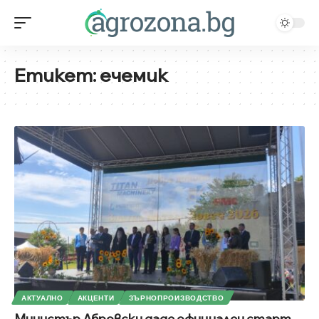
Етикет:
ечемик
АКТУАЛНО
АКЦЕНТИ
ЗЪРНОПРОИЗВОДСТВО
Министър Абровски даде официален старт