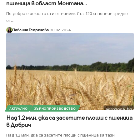
пшеница в област Монтана...
По-добра е реколтата и от ечемик Със 120 кг повече средно
от
…
Павлина Георгиева
30.06.2024
АКТУАЛНО
ЗЪРНОПРОИЗВОДСТВО
Над 1,2 млн. дка са засетите площи с пшеница
в Добрич
Над 1,2 млн. дка са засетите площи с пшеница за тази