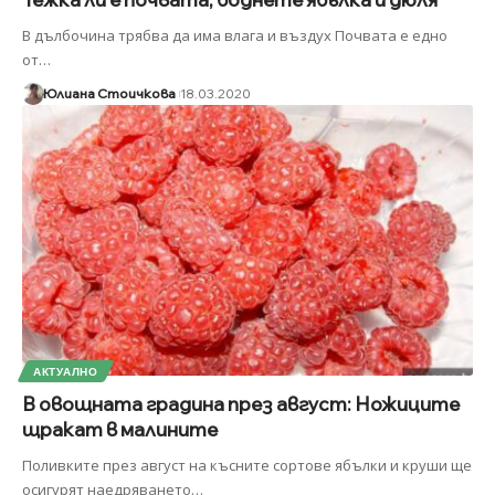
В дълбочина трябва да има влага и въздух Почвата е едно
от
…
Юлиана Стоичкова
18.03.2020
АКТУАЛНО
В овощната градина през август: Ножиците
щракат в малините
Поливките през август на късните сортове ябълки и круши ще
осигурят наедряването
…