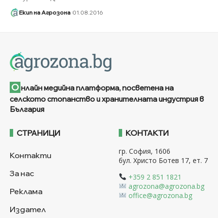
Екип на Агрозона
01.08.2016
О
нлайн медийна платформа, посветена на
селското стопанство и хранителната индустрия в
България
СТРАНИЦИ
КОНТАКТИ
гр. София, 1606
Контакти
бул. Христо Ботев 17, ет. 7
За нас
+359 2 851 1821
agrozona@agrozona.bg
Реклама
office@agrozona.bg
Издател