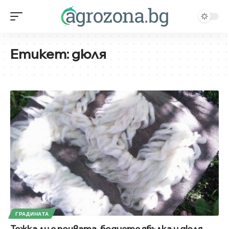
Етикет:
дюля
ГРАДИНАТА
Тежка ли е почвата, боднете ябълка и дюля