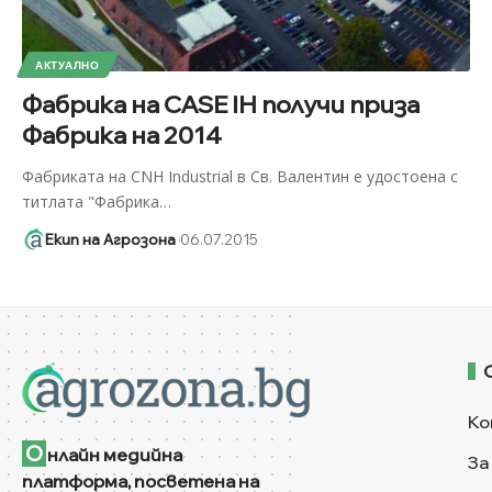
АКТУАЛНО
Фабрика на CASE IH получи приза
Фабрика на 2014
Фабриката на CNH Industrial в Св. Валентин е удостоена с
титлата "Фабрика
…
Екип на Агрозона
06.07.2015
Ко
О
нлайн медийна
За
платформа, посветена на