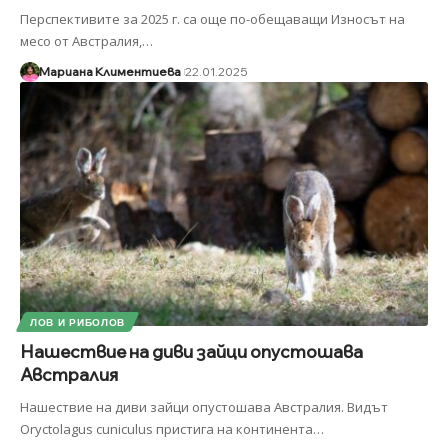
Перспективите за 2025 г. са още по-обещаващи Износът на
месо от Австралия,
…
Мариана Климентиева
22.01.2025
ЛОВ И РИБОЛОВ
Нашествие на диви зайци опустошава
Австралия
Нашествие на диви зайци опустошава Австралия. Видът
Oryctolagus cuniculus пристига на континента
…