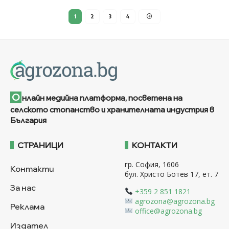
1
2
3
4
О
нлайн медийна платформа, посветена на
селското стопанство и хранителната индустрия в
България
СТРАНИЦИ
КОНТАКТИ
гр. София, 1606
Контакти
бул. Христо Ботев 17, ет. 7
За нас
+359 2 851 1821
agrozona@agrozona.bg
Реклама
office@agrozona.bg
Издател