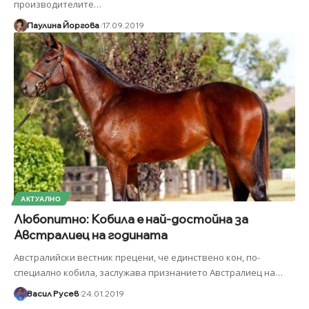
производителите
…
Паулина Йоргова
17.09.2019
АКТУАЛНО
Любопитно: Кобила е най-достойна за
Австралиец на годината
Австралийски вестник прецени, че единствено кон, по-
специално кобила, заслужава признанието Австралиец на
…
Васил Русев
24.01.2019