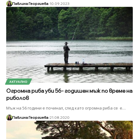
Павлина Георгиева
10.09.2023
АКТУАЛНО
Огромна риба уби 56- годишен мъж по време на
риболов
Мъж на 56 години е починал, след като огромна риба се е
…
Павлина Георгиева
21.08.2020