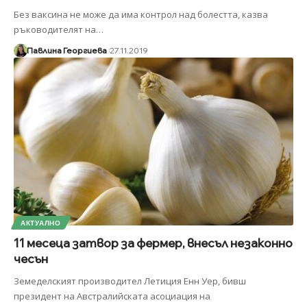
Без ваксина не може да има контрол над болестта, казва
ръководителят на
…
Павлина Георгиева
27.11.2019
АКТУАЛНО
11 месеца затвор за фермер, внесъл незаконно
чесън
Земеделският производител Летиция Енн Уер, бивш
президент на Австралийската асоциация на