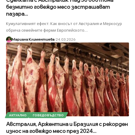
безмитно говеждо месо застрашават
пазара...
Кумулативният ефект: Как вносът от Австралия и Меркосур
обрича семейните ферми Европейското
…
Мариана Климентиева
24.03.2026
АКТУАЛНО
ГОВЕДОВЪДСТВО
Австралия, Аржентина и Бразилия с рекорден
износ на говеждо месо през 2024...