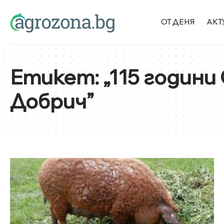
ОТ ДЕНЯ
АКТ
Етикет:
„115 годин
Добрич”