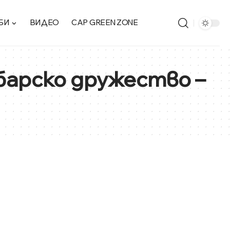
БИ
ВИДЕО
CAP GREEN ZONE
барско дружество –