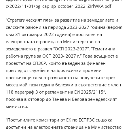
c/2022/11/01/bg_cap_sp_october_2022_ZIrlWKA.pdf
“Стратегическият план за развитие на земеделието и
селските райони за периода 2023-2027 година (версия
към 31 октомври 2022 година) е достъпен на
електронната страница на Министерство на
земеделието в раздел “ОСП 2023-2027”, “Тематична
работна група за ОСП 2023- 2027 г.” Това всъщност е
проектът на СПЗСР, който въведен за финален
преглед от службите на iqos всички промени
престичащи след отразяването на получените през
месец май тази година бележки в съответствие с член
118 параграф 3 от регламент на ЕИ 2025/2115″,
посочва в отговор до Танева и Белова земеделският
министър.
“Постъпилите коментари от ЕК по ЕСПРЗС също са
достъпни на електронната страница на Министерство