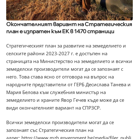
Окончателният вариант на Стратегическия
план е изпратен към ЕК в 1470 страници
Стратегическият план за развитие на земеделието и
селските райони 2023-2027 г. е достъпен на
страницата на Министерство на земеделието и всички
земеделски производители могат да се запознаят с
него. Това става ясно от отговора на въпрос на
народните представители от ГЕРБ Десислава Танева и
Мария Белова към служебния министър на
земеделието и храните Явор Гечев къде може да се
види окончателният вариант на СПРЗСР.
Всички земеделски производители могат да се
запознаят със Стратегическия план на
адрес:
https://www.mzh.government.bg/media/filer_publi