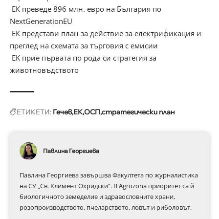
ЕК преведе 896 млн. евро на България по
NextGenerationEU
ЕК представи план за действие за електрификация и
преглед на схемата за търговия с емисии
EK прие първата по рода си стратегия за
животновъдството
ЕТИКЕТИ:
Гечев
ЕК
ОСП
стратегически план
Павлина Георгиева
Павлина Георгиева завършва Факултета по журналистика
на СУ „Св. Климент Охридски“. В Аgrozona приоритет са й
биологичното земеделие и здравословните храни,
розопроизводството, пчеларството, ловът и риболовът.