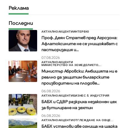
Реклама
Последни
АКТУАЛНО
АКЦЕНТИ
ИНТЕРВЮ
Проф. Деян Стратев пред Агрозона:
Афлатоксините не се унищожават с
пастьоризация и...
07.08.2026
АКТУАЛНО
АКЦЕНТИ
МИНИСТЕРСТВО НА ЗЕМЕДЕЛИЕТО,...
Министър Абровски: Амбицията ни е
реално да защитим българските
производители на плодове...
06.08.2026
АКТУАЛНО
АКЦЕНТИ
БИЗНЕС & ИНДУСТРИЯ
БАБХ и СДВР разкриха незаконен цех
за бутилиране на зехтин
06.08.2026
АКТУАЛНО
АКЦЕНТИ
ОТГЛЕЖДАНЕ НА ОВЦЕ...
БАБХ установи две огнища на шарка