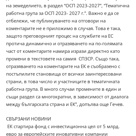
на земеделието, в раздел “ОСП 2023-2027”, “Тематична
работна група за ОСП 2023- 2027 г.”. Важно е да се
отбележи, че публикуването на отговори на
коментарите не е приложимо в случая. Това е така,
защото преговорният процес на службите на ЕС
протича динамично и отразяването на по-голямата
част от коментарите намира изрази директно като
промени в текстовете на самия СПЗСР. Също така,
отразяването на коментарите на ЕК е съобразено с
постъпилите становища от всички заинтересовани
страни, в това число и участниците в тематичната
работна група. В много случаи промените в един и
същи раздел са многократни, в зависимост от диалога
между българската страна и ЕК”, допълва още Гечев.
СВЪРЗАНИ НОВИНИ
ЕК стартира фонд с инвестиционна цел от 5 млрд.
евро за европейските иновативни компании