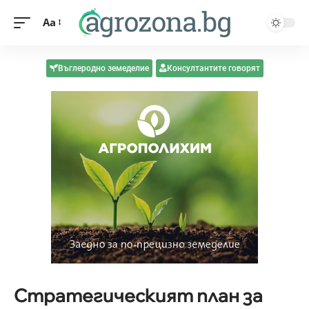
Aa
Въглеродно земеделие
Консултантите говорят
Стратегическият план за