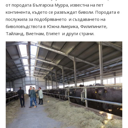
от породата Българска Мурра, известна на пет
континента, където се развъждат биволи. Породата е
послужила за подобряването и създаването на
биволовъдствота в Южна Америка, Филипините,
Тайланд, Виетнам, Египет и други страни.