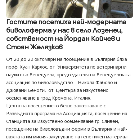
Гостите посетиха най-модерната
биволоферма у нас в село Лозенец,
собственост на Йордан Койчев и
Стоян Желязков
От 20 до 22 октомври на посещение в България бяха
проф. Хуан Карлос, от Университета по ветеринарни
науки във Венецуела, председателя на Венецуелската
асоциация по биволовъдство – Никола Фабозо и
Джовани Беноти, от центъра за изкуствено
осеменяване в град Кремона, Италия.
Целта на посещението беше запознаване с
Развъдната програма на Асоциацията, посещение на
Станцията за изкуствено осеменяване гр. Сливен,
посещение на биволовъдни ферми в България и най-
важната им мисия-закупуване на генетичен материал