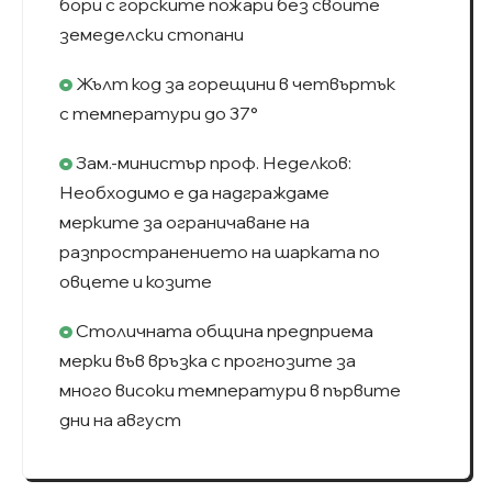
бори с горските пожари без своите
земеделски стопани
Жълт код за горещини в четвъртък
с температури до 37°
Зам.-министър проф. Неделков:
Необходимо е да надграждаме
мерките за ограничаване на
разпространението на шарката по
овцете и козите
Столичната община предприема
мерки във връзка с прогнозите за
много високи температури в първите
дни на август