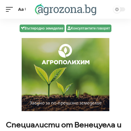
Aa
Въглеродно земеделие
Консултантите говорят
Специалисти от Венецуела и