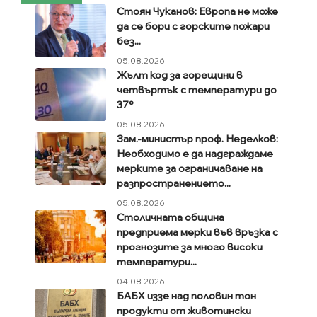
Стоян Чуканов: Европа не може
да се бори с горските пожари
без...
05.08.2026
Жълт код за горещини в
четвъртък с температури до
37°
05.08.2026
Зам.-министър проф. Неделков:
Необходимо е да надграждаме
мерките за ограничаване на
разпространението...
05.08.2026
Столичната община
предприема мерки във връзка с
прогнозите за много високи
температури...
04.08.2026
БАБХ иззе над половин тон
продукти от животински