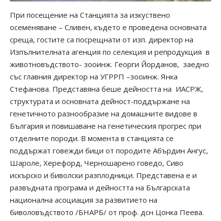
При посещение на Станцията за изкуствено
осеменяване – Сливен, където е проведена основната
среща, гостите са посрещнати от изп. директор на
Изпълнителната агенция по селекция и репродукция в
животновъдството- зооинж. Георги Йорданов, заедно
със главния директор на УГРРП –зооинж. Янка
Стефанова. Представяна беше дейността на ИАСРЖ,
структурата и основната дейност-поддържане на
генетичното разнообразие на домашните видове в
България и повишаване на генетическия прогрес при
отделните породи. В момента в станцията се
поддържат говежди бици от породите Абърдин Ангус,
Шароле, Херефорд, Черношарено говедо, Сиво
искърско и биволски разплодници. Представена е и
развъдната програма и дейността на Българската
национална асоциация за развитието на
биволовъдството /БНАРБ/ от проф. дсн Цонка Пеева.