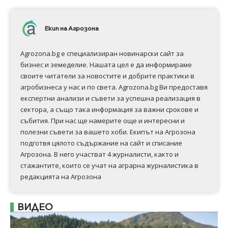
Екип на Агрозона
Agrozona.bg e специализиран новинарски сайт за
бизнес и земеделие. Нашата цел е да информираме
своите читатели за новостите и добрите практики в
агробизнеса у нас и по света. Agrozona.bg Ви предоставя
експертни анализи и съвети за успешна реализация в
сектора, а също така информация за важни срокове и
събития. При нас ще намерите още и интересни и
полезни съвети за вашето хоби. Екипът на Агрозона
подготвя цялото съдържание на сайт и списание
Агрозона. В него участват 4 журналисти, както и
стажантите, които се учат на аграрна журналистика в
редакцията на Агрозона
ВИДЕО