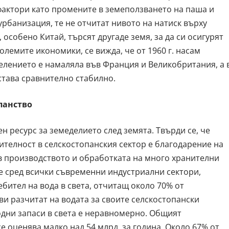
фактори като промените в земеползването на паша и
урбанизация, те не отчитат нивото на натиск върху
 особено Китай, търсят другаде земя, за да си осигурят
лемите икономики, се вижда, че от 1960 г. насам
елението е намаляла във Франция и Великобритания, а 
става сравнително стабилно.
опанство
 ресурс за земеделието след земята. Твърди се, че
ителност в селскостопанския сектор е благодарение на
в производството и обработката на много хранителни
че сред всички съвременни индустриални сектори,
бител на вода в света, отчитащ около 70% от
и разчитат на водата за своите селскостопански
одни запаси в света е неравномерно. Общият
е оценява малко над 54 млрд. за година. Около 67% от