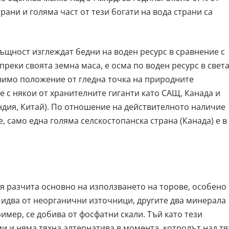
рани и голяма част от тези богати на вода страни са
ъщност изглеждат бедни на воден ресурс в сравнение с
преки своята земна маса, е осма по воден ресурс в света
звимо положение от гледна точка на природните
 с някои от хранителните гиганти като САЩ, Канада и
Индия, Китай). По отношение на действителното наличие
е, само една голяма селскостопанска страна (Канада) е в
я разчита основно на използването на торове, особено
а идва от неорганични източници, другите два минерала
мер, се добива от фосфатни скали. Тъй като тези
 и няма тяхна алтернатива в момента, котролът над тя