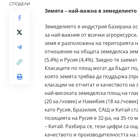
СПОДЕЛИ
Земята – най-важна в земеделието
Земеделието е индустрия базирана осн
за най-важния от всички агроресурси.
земя е разположена на територията на
отношение на общата земеделска земя 
(5,4%) и Русия (4,4%). Заедно те заема
Класаците по площ могат да бъдат по
която земята трябва да поддържа (пр
класации не отчитат и качеството на
най-високата земеделска площ на глав
(20 ха./човек) и Намибия (18 ха./чове
като Русия, Бразилия, САЩ и Китай ст
позицията на Русия е 32-ра, на 35-то 
– Китай. Разбира се, тези цифри са ощ
качеството и производителността на 