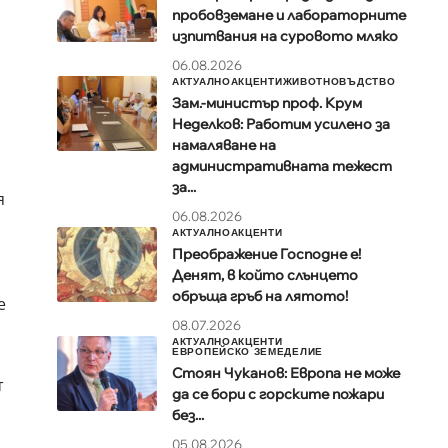
пробовземане и лабораторните
изпитвания на суровото мляко
06.08.2026
АКТУАЛНО
АКЦЕНТИ
ЖИВОТНОВЪДСТВО
Зам.-министър проф. Крум
Неделков: Работим усилено за
намаляване на
административната тежест
за...
я
06.08.2026
АКТУАЛНО
АКЦЕНТИ
Преображение Господне е!
Денят, в който слънцето
обръща гръб на лятото!
е
08.07.2026
АКТУАЛНО
АКЦЕНТИ
ЕВРОПЕЙСКО ЗЕМЕДЕЛИЕ
Стоян Чуканов: Европа не може
т
да се бори с горските пожари
без...
05.08.2026