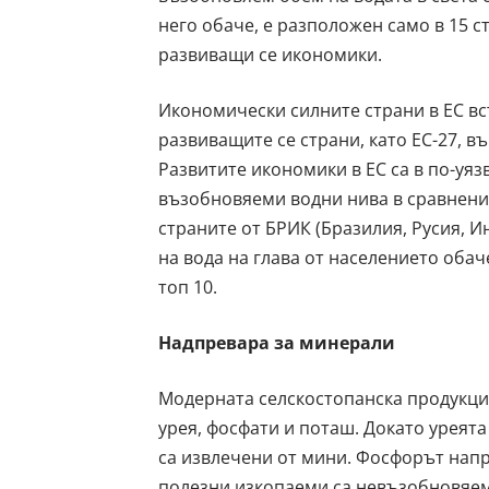
него обаче, е разположен само в 15 ст
развиващи се икономики.
Икономически силните страни в ЕС вс
развиващите се страни, като ЕС-27, въ
Развитите икономики в ЕС са в по-уя
възобновяеми водни нива в сравнение
страните от БРИК (Бразилия, Русия, 
на вода на глава от населението обач
топ 10.
Надпревара за минерали
Модерната селскостопанска продукци
урея, фосфати и поташ. Докато уреят
са извлечени от мини. Фосфорът напри
полезни изкопаеми са невъзобновяеми