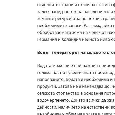
отделните страни и включват такива 
залесяване, растеж на населението и 
земните ресурси и защо някои страни,
необходимите запаси. Разглеждайки го
обработваемата земя на човек от нас
Германия и Холандия нейното ниво о
Вода – генераторът на селското ст
Водата може би е най-важния природен
голяма част от увеличената производ
напояването. Водата е необходима и 
продукти. Затова не е изненадващо, 
селското стопанство е основния потре
водочерпенето. Докато всички държав
дейности, наличието на естествени в
възобновяем обем на водата в света с