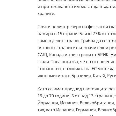
и притежаването им могат да бъдат и
храните.
Почти целият резерв на фосфатни скал
намира в 15 страни. Близо 77% от този
само в девет страни. Трябва да се от
някои от страните със значителни рез
САЩ, Канада и три страни от БРИК. Ни
скали. Това показва, че по отношение
стопанство, позицията на ЕС може да 
икономики като Бразилия, Китай, Рус
Като се имат предвид настоящите рез
19 до 70 години, 6 от над 13 страни щ
Йордания, Испания, Великобритания, 
тях, като Испания, Германия, Великоб