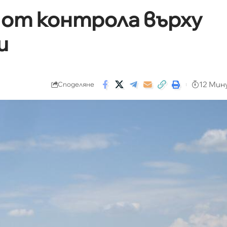
 от контрола върху
и
12 Мин
Споделяне