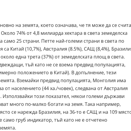
овно на земята, което означава, че тя може да се счит
 Около 74% от 4,8 милиарда хектара в света земеделска
 само 25 страни. Петте най-големи страни в света по
са Китай (10,7%), Австралия (8.5%), САЩ (8,4%), Бразили
т около една трета (37%) от земеделската площ в света.
двеждащи, тъй като не се взема предвид популацията,
имерно положението в Китай). В допълнение, тези
 земята. Вземайки предвид популацията, Монголия има
а от населението (44 ха./човек), следвана от Австралия
к). Използвайки този показател, някои големи държави
ават много по-малко богати на земя. Така например,
място се нарежда Бразилия, на 36-то е САЩ и на 109 мяст
е само груб индикатор, тъй като не е отчетено
земята.