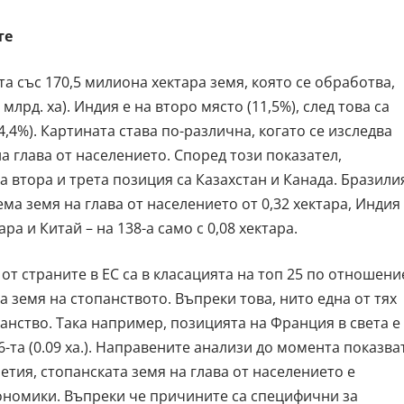
те
а със 170,5 милиона хектара земя, която се обработва,
 млрд. ха). Индия е на второ място (11,5%), след това са
(4,4%). Картината става по-различна, когато се изследва
 глава от населението. Според този показател,
На втора и трета позиция са Казахстан и Канада. Бразили
ема земя на глава от населението от 0,32 хектара, Индия
ара и Китай – на 138-а само с 0,08 хектара.
 от страните в ЕС са в класацията на топ 25 по отношени
 земя на стопанството. Въпреки това, нито една от тях
панство. Така например, позицията на Франция в света е
26-та (0.09 ха.). Направените анализи до момента показва
етия, стопанската земя на глава от населението е
ономики. Въпреки че причините са специфични за