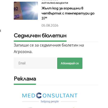
АКТУАЛНО
АКЦЕНТИ
Жълт код за горещини в
четвъртък с температури до
37°
05.08.2026
в
Седмичен бюлетин
Запиши се за седмичния бюлетин на
Агрозона.
Абонирай се
Реклама