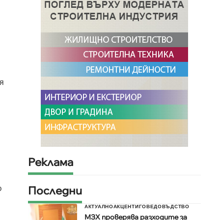
а
я
Реклама
о
Последни
АКТУАЛНО
АКЦЕНТИ
ГОВЕДОВЪДСТВО
МЗХ проверява разходите за