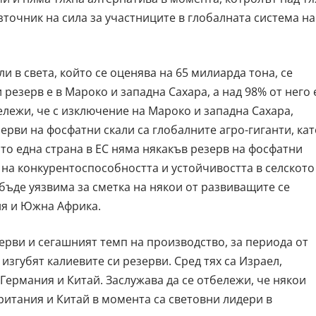
зточник на сила за участниците в глобалната система на
и в света, който се оценява на 65 милиарда тона, се
 резерв е в Мароко и западна Сахара, а над 98% от него 
бележи, че с изключение на Мароко и западна Сахара,
ерви на фосфатни скали са глобалните агро-гиганти, кат
то една страна в ЕС няма някакъв резерв на фосфатни
 на конкурентоспособността и устойчивостта в селското
бъде уязвима за сметка на някои от развиващите се
ия и Южна Африка.
ерви и сегашният темп на производство, за периода от
е изгубят калиевите си резерви. Сред тях са Израел,
Германия и Китай. Заслужава да се отбележи, че някои
ритания и Китай в момента са световни лидери в