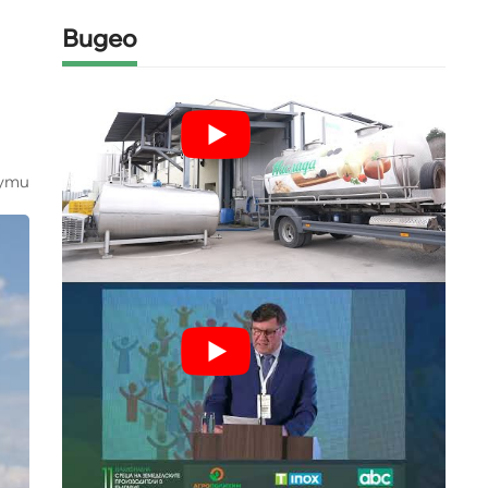
Видео
ути