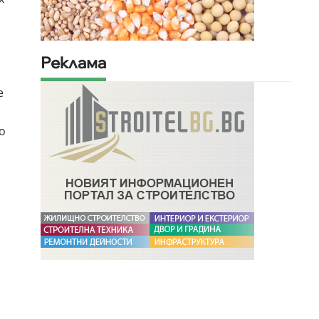
Реклама
е
о