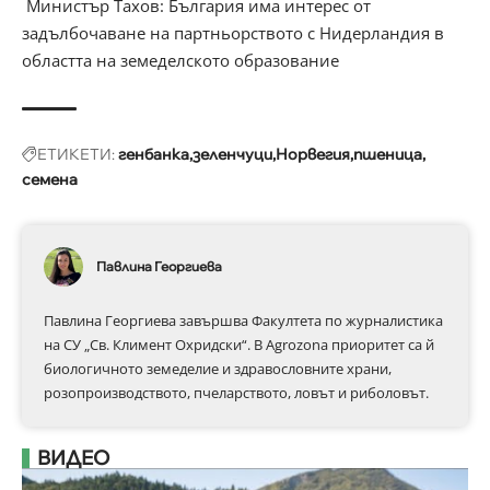
Министър Тахов: България има интерес от
задълбочаване на партньорството с Нидерландия в
областта на земеделското образование
ЕТИКЕТИ:
генбанка
зеленчуци
Норвегия
пшеница
семена
Павлина Георгиева
Павлина Георгиева завършва Факултета по журналистика
на СУ „Св. Климент Охридски“. В Аgrozona приоритет са й
биологичното земеделие и здравословните храни,
розопроизводството, пчеларството, ловът и риболовът.
ВИДЕО