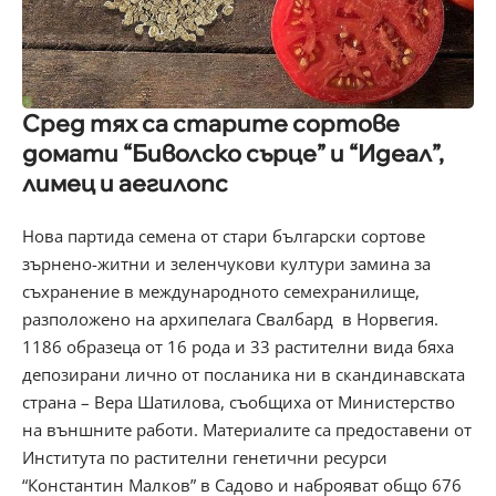
Сред тях са старите сортове
домати “Биволско сърце” и “Идеал”,
лимец и аегилопс
Нова партида семена от стари български сортове
зърнено-житни и зеленчукови култури замина за
съхранение в международното семехранилище,
разположено на архипелага Свалбард в Норвегия.
1186 образеца от 16 рода и 33 растителни вида бяха
депозирани лично от посланика ни в скандинавската
страна – Вера Шатилова, съобщиха от Министерство
на външните работи. Материалите са предоставени от
Института по растителни генетични ресурси
“Константин Малков” в Садово и наброяват общо 676