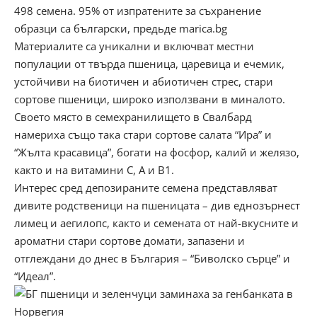
498 семена. 95% от изпратените за съхранение
образци са български, предьде marica.bg
Материалите са уникални и включват местни
популации от твърда пшеница, царевица и ечемик,
устойчиви на биотичен и абиотичен стрес, стари
сортове пшеници, широко използвани в миналото.
Своето място в семехранилището в Свалбард
намериха също така стари сортове салата “Ира” и
“Жълта красавица”, богати на фосфор, калий и желязо,
както и на витамини С, А и В1.
Интерес сред депозираните семена представляват
дивите родственици на пшеницата – див еднозърнест
лимец и аегилопс, както и семената от най-вкусните и
ароматни стари сортове домати, запазени и
отглеждани до днес в България – “Биволско сърце” и
“Идеал”.