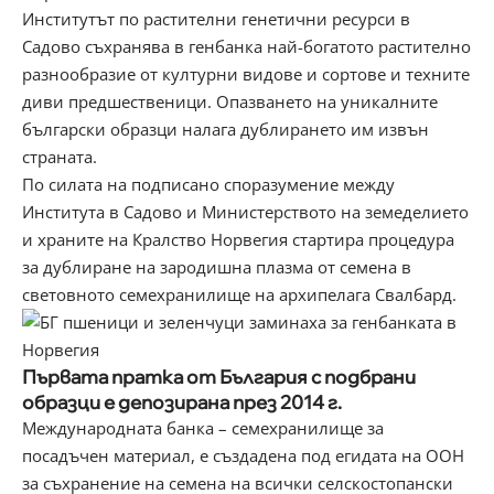
Институтът по растителни генетични ресурси в
Садово съхранява в генбанка най-богатото растително
разнообразие от културни видове и сортове и техните
диви предшественици. Опазването на уникалните
български образци налага дублирането им извън
страната.
По силата на подписано споразумение между
Института в Садово и Министерството на земеделието
и храните на Кралство Норвегия стартира процедура
за дублиране на зародишна плазма от семена в
световното семехранилище на архипелага Свалбард.
Първата пратка от България с подбрани
образци е депозирана през 2014 г.
Международната банка – семехранилище за
посадъчен материал, е създадена под егидата на ООН
за съхранение на семена на всички селскостопански