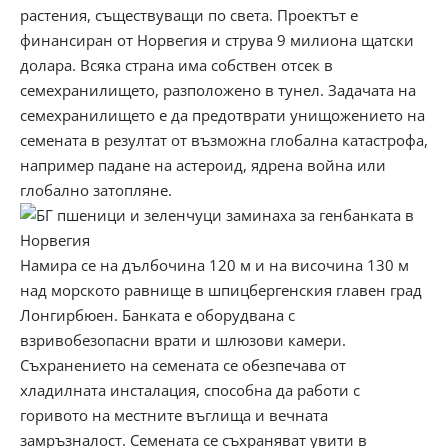
растения, съществуващи по света. Проектът е
финансиран от Норвегия и струва 9 милиона щатски
долара. Всяка страна има собствен отсек в
семехранилището, разположено в тунел. Задачата на
семехранилището е да предотврати унищожението на
семената в резултат от възможна глобална катастрофа,
например падане на астероид, ядрена война или
глобално затопляне.
Намира се на дълбочина 120 м и на височина 130 м
над морското равнище в шпицбергенския главен град
Лонгирбюен. Банката е оборудвана с
взривобезопасни врати и шлюзови камери.
Съхранението на семената се обезпечава от
хладилната инсталация, способна да работи с
горивото на местните въглища и вечната
замръзналост. Семената се съхраняват увити в