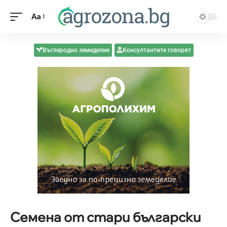
Aa
Въглеродно земеделие
Консултантите говорят
Семена от стари български