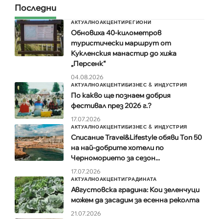
Последни
АКТУАЛНО
АКЦЕНТИ
РЕГИОНИ
Обновиха 40-километров
туристически маршрут от
Кукленския манастир до хижа
„Персенк“
04.08.2026
АКТУАЛНО
АКЦЕНТИ
БИЗНЕС & ИНДУСТРИЯ
По какво ще познаем добрия
фестивал през 2026 г.?
17.07.2026
АКТУАЛНО
АКЦЕНТИ
БИЗНЕС & ИНДУСТРИЯ
Списание Travel&Lifestyle обяви Топ 50
на най-добрите хотели по
Черноморието за сезон...
17.07.2026
АКТУАЛНО
АКЦЕНТИ
ГРАДИНАТА
Августовска градина: Кои зеленчуци
можем да засадим за есенна реколта
21.07.2026