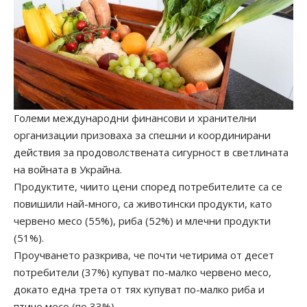
Големи международни финансови и хранителни
организации призоваха за спешни и координирани
действия за продоволствената сигурност в светлината
на войната в Украйна.
Продуктите, чиито цени според потребителите са се
повишили най-много, са животински продукти, като
червено месо (55%), риба (52%) и млечни продукти
(51%).
Проучването разкрива, че почти четирима от десет
потребители (37%) купуват по-малко червено месо,
докато една трета от тях купуват по-малко риба и
птиче месо (по 33%).