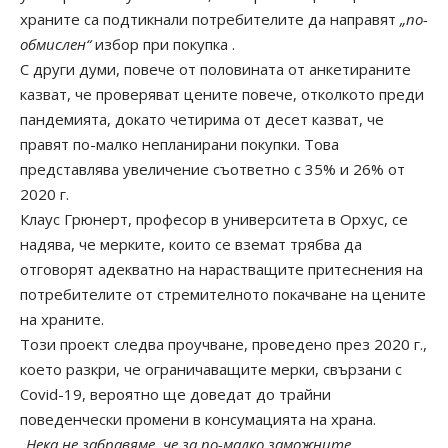
храните са подтикнали потребителите да направят
„по-
обмислен“
избор при покупка .
С други думи, повече от половината от анкетираните
казват, че проверяват цените повече, отколкото преди
пандемията, докато четирима от десет казват, че
правят по-малко непланирани покупки. Това
представлява увеличение съответно с 35% и 26% от
2020 г.
Клаус Грюнерт, професор в университета в Орхус, се
надява, че
мерките, които се вземат трябва да
отговорят адекватно на нарастващите притеснения на
потребителите от стремителното покачване на цените
на храните.
Този проект следва проучване, проведено през 2020 г.,
което разкри, че ограничаващите мерки, свързани с
Covid-19, вероятно ще доведат до трайни
поведенчески промени в консумацията на храна.
„Нека не забравяме, че за по-малко заможните