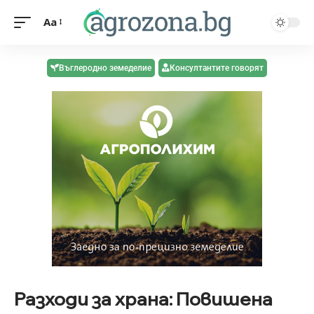
Aa
Въглеродно земеделие
Консултантите говорят
Разходи за храна: Повишена