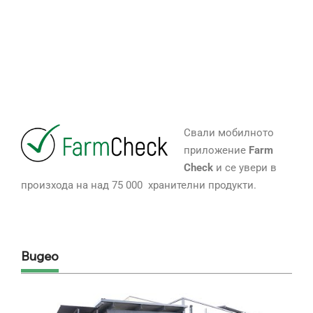
Свали мобилното
приложение
Farm
Check
и се увери в
произхода на над 75 000 хранителни продукти.
Видео