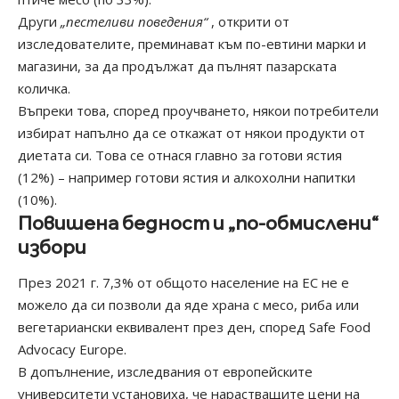
Други
„пестеливи поведения“
, открити от
изследователите, преминават към по-евтини марки и
магазини, за да продължат да пълнят пазарската
количка.
Въпреки това, според проучването, някои потребители
избират напълно да се откажат от някои продукти от
диетата си. Това се отнася главно за готови ястия
(12%) – например готови ястия и алкохолни напитки
(10%).
Повишена бедност и „по-обмислени“
избори
През 2021 г. 7,3% от общото население на ЕС не е
можело да си позволи да яде храна с месо, риба или
вегетариански еквивалент през ден, според Safe Food
Advocacy Europe.
В допълнение, изследвания от европейските
университети установиха, че нарастващите цени на