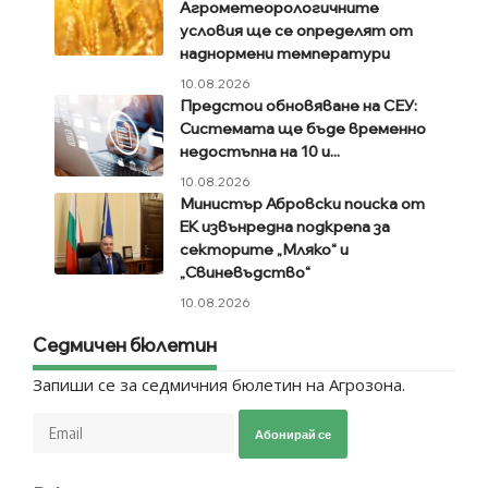
Агрометеорологичните
условия ще се определят от
наднормени температури
10.08.2026
Предстои обновяване на СЕУ:
Системата ще бъде временно
недостъпна на 10 и...
10.08.2026
Министър Абровски поиска от
EK извънредна подкрепа за
секторите „Мляко“ и
„Свиневъдство“
10.08.2026
Седмичен бюлетин
Запиши се за седмичния бюлетин на Агрозона.
Абонирай се