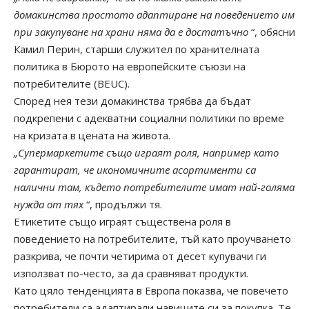
домакинства простото адаптиране на поведението им
при закупуване на храни няма да е достатъчно
“, обясни
Камил Перин, старши служител по хранителната
политика в Бюрото на европейските съюзи на
потребителите (BEUC).
Според нея тези домакинства трябва да бъдат
подкрепени с адекватни социални политики по време
на кризата в цената на живота.
„Супермаркетите също играят роля, например като
гарантират, че икономичните асортименти са
налични там, където потребителите имат най-голяма
нужда от тях
“, продължи тя.
Етикетите също играят съществена роля в
поведението на потребителите, тъй като проучването
разкрива, че почти четирима от десет купувачи ги
използват по-често, за да сравняват продукти.
Като цяло тенденцията в Европа показва, че повечето
потребители са адаптирали навиците си за покупка. Те