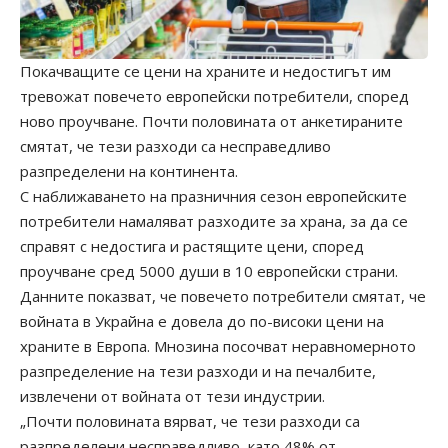
Покачващите се цени на храните и недостигът им
тревожат повечето европейски потребители, според
ново проучване. Почти половината от анкетираните
смятат, че тези разходи са несправедливо
разпределени на континента.
С наближаването на празничния сезон европейските
потребители намаляват разходите за храна, за да се
справят с недостига и растящите цени, според
проучване сред 5000 души в 10 европейски страни.
Данните показват, че повечето потребители смятат, че
войната в Украйна е довела до по-високи цени на
храните в Европа. Мнозина посочват неравномерното
разпределение на тези разходи и на печалбите,
извлечени от войната от тези индустрии.
„Почти половината вярват, че тези разходи са
разпределени несправедливо, като 48% от