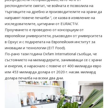
респондентите смятат, че войната е позволила на
търговците на дребно и производителите на храни да
направят повече печалби
“, се казва в изявление на
изследователите, цитирани от EURACTIV.
Проучването е проведено от консорциум от
европейски университети, ръководен от университета
в Орхус и с подкрепата на Европейския институт за
иновации и технологии (EIT Food).
По-рано тази година Oxfam International съобщи, че
състоянието на милиардерите, занимаващи се с храни
и енергия, е нараснало с повече от 400 милиарда евро
или 453 милиарда долара от 2020 г. насам. милиард
долара печалба на всеки два дни.