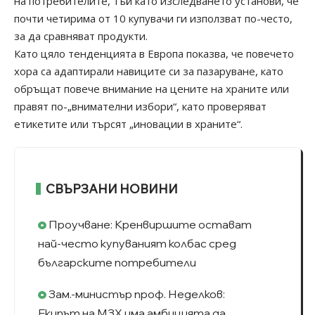
на потребителите, тъй като изследването установи, че
почти четирима от 10 купувачи ги използват по-често,
за да сравняват продукти.
Като цяло тенденцията в Европа показва, че повечето
хора са адаптирали навиците си за пазаруване, като
обръщат повече внимание на цените на храните или
правят по-„внимателни избори“, като проверяват
етикетите или търсят „иновации в храните“.
СВЪРЗАНИ НОВИНИ
Проучване: Кренвиршите остават
най-често купуваният колбас сред
българските потребители
Зам.-министър проф. Неделков:
Екипът на МЗХ има амбицията да