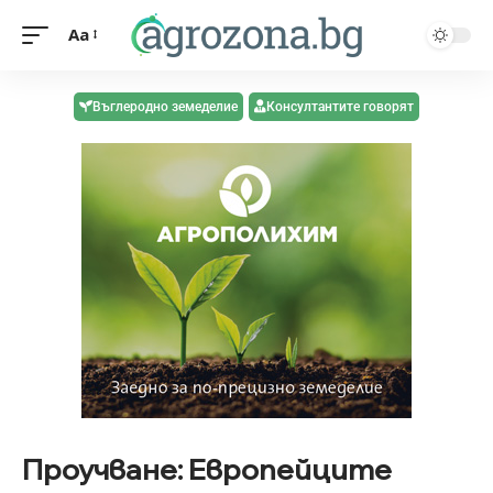
Aa
Въглеродно земеделие
Консултантите говорят
Проучване: Европейците