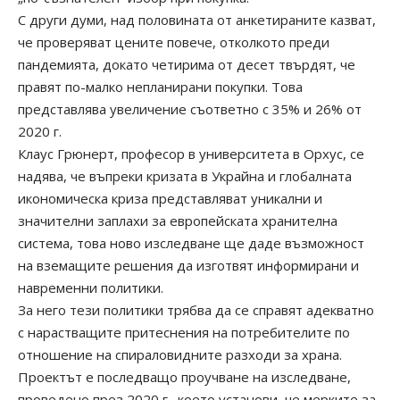
С други думи, над половината от анкетираните казват,
че проверяват цените повече, отколкото преди
пандемията, докато четирима от десет твърдят, че
правят по-малко непланирани покупки. Това
представлява увеличение съответно с 35% и 26% от
2020 г.
Клаус Грюнерт, професор в университета в Орхус, се
надява, че въпреки кризата в Украйна и глобалната
икономическа криза представляват уникални и
значителни заплахи за европейската хранителна
система, това ново изследване ще даде възможност
на вземащите решения да изготвят информирани и
навременни политики.
За него тези политики трябва да се справят адекватно
с нарастващите притеснения на потребителите по
отношение на спираловидните разходи за храна.
Проектът е последващо проучване на изследване,
проведено през 2020 г., което установи, че мерките за