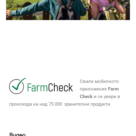
Свали мобилното
приложение
Farm
Check
и се увери в
произхода на над 75 000 хранителни продукти.
Видео