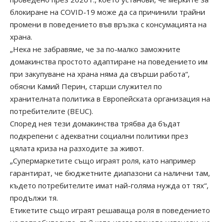
блокиране на COVID-19 може да са причинили трайни
промени в поведението във връзка с консумацията на
храна.
„Нека не забравяме, че за по-малко заможните
домакинства простото адаптиране на поведението им
при закупуване на храна няма да свърши работа“,
обясни Камий Перин, старши служител по
хранителната политика в Европейската организация на
потребителите (BEUC).
Според нея тези домакинства трябва да бъдат
подкрепени с адекватни социални политики през
цялата криза на разходите за живот.
„Супермаркетите също играят роля, като например
гарантират, че бюджетните диапазони са налични там,
където потребителите имат най-голяма нужда от тях“,
продължи тя.
Етикетите също играят решаваща роля в поведението