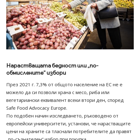
Нарастващата бедност или „по-
обмислените“ избори
През 2021 г. 7,3% от общото население на ЕС не е
можело да си позволи храна с месо, риба или
вегетариански еквивалент всеки втори ден, според
Safe Food Advocacy Europe.
По подобен начин изследването, ръководено от
европейски университети, установи, че нарастващите
цени на храните са тласнали потребителите да правят
„по-съзнателен“ избор при покупка.