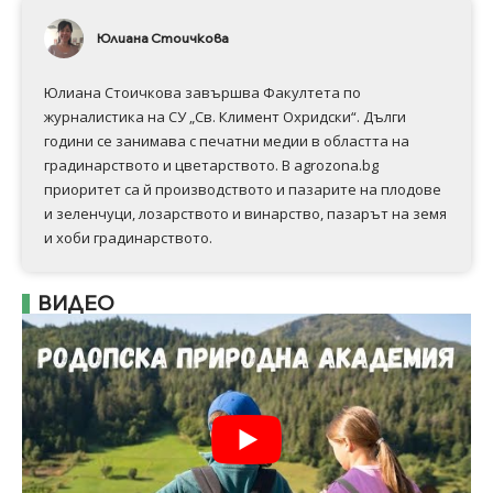
Юлиана Стоичкова
Юлиана Стоичкова завършва Факултета по
журналистика на СУ „Св. Климент Охридски“. Дълги
години се занимава с печатни медии в областта на
градинарството и цветарството. В agrozona.bg
приоритет са й производството и пазарите на плодове
и зеленчуци, лозарството и винарство, пазарът на земя
и хоби градинарството.
ВИДЕО