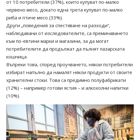
от 10 потребители (37%), които купуват по-малко
червено месо, докато една трета купуват по-малко
риба и птиче месо (33%).
Други „поведения за спестяване на разходи“,
наблюдавани от изследователите, са преминаването
към по-евтини марки и магазини, за да могат
потребителите да продължат да пълнят пазарската
кошница.
Въпреки това, според проучването, някои потребители
избират напълно да намалят някои продукти от своите
хранителни стоки. Това са предимно полуфабрикати
(12%) – например готови ястия – и алкохолни напитки
(10%).