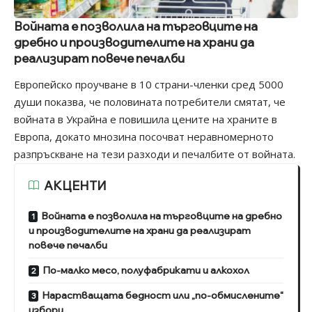
Войната е позволила на търговците на
дребно и производителите на храни да
реализират повече печалби
Европейско проучване в 10 страни-членки сред 5000
души показва, че половината потребители смятат, че
войната в Украйна е повишила цените на храните в
Европа, докато мнозина посочват неравномерното
разпръскване на тези разходи и печалбите от войната.
АКЦЕНТИ
Войната е позволила на търговците на дребно
и производителите на храни да реализират
повече печалби
По-малко месо, полуфабрикати и алкохол
Нарастващата бедност или „по-обмислените“
избори