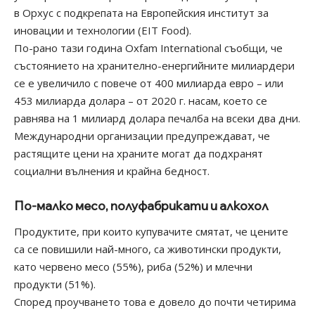
в Орхус с подкрепата на Европейския институт за
иновации и технологии (EIT Food).
По-рано тази година Oxfam International съобщи, че
състоянието на хранително-енергийните милиардери
се е увеличило с повече от 400 милиарда евро – или
453 милиарда долара – от 2020 г. насам, което се
равнява на 1 милиард долара печалба на всеки два дни.
Международни организации предупреждават, че
растящите цени на храните могат да подхранят
социални вълнения и крайна бедност.
По-малко месо, полуфабрикати и алкохол
Продуктите, при които купувачите смятат, че цените
са се повишили най-много, са животински продукти,
като червено месо (55%), риба (52%) и млечни
продукти (51%).
Според проучването това е довело до почти четирима