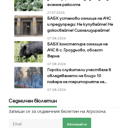
есенна реколта
21.07.2026
БАБХ установи огнище на АЧС
и предупреди: Не купувайте! Не
докосвайте! Сигнализирайте!
07.08.2026
БАБХ констатира огнище на
АЧС в с. Гроздьово, област
Варна
07.08.2026
Горски служители участваха в
овладяването на близо 10
пожара на територията на...
07.08.2026
Седмичен бюлетин
Запиши се за седмичния бюлетин на Агрозона.
Абонирай се