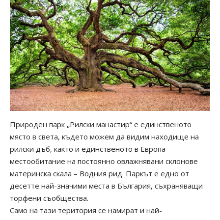
Природен парк „Рилски манастир“ е единственото
място в света, където можем да видим находище на
рилски дъб, както и единственото в Европа
местообитание на постоянно овлажнявани склонове
материнска скала – Водния рид. Паркът е едно от
десетте най-значими места в България, съхраняващи
торфени съобщества.
Само на тази територия се намират и най-