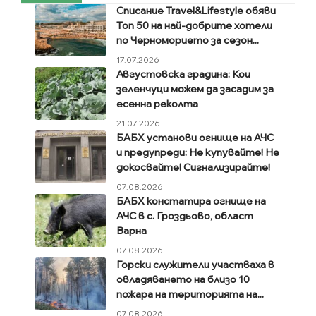
Списание Travel&Lifestyle обяви
Топ 50 на най-добрите хотели
по Черноморието за сезон...
17.07.2026
Августовска градина: Кои
зеленчуци можем да засадим за
есенна реколта
21.07.2026
БАБХ установи огнище на АЧС
и предупреди: Не купувайте! Не
докосвайте! Сигнализирайте!
07.08.2026
БАБХ констатира огнище на
АЧС в с. Гроздьово, област
Варна
07.08.2026
Горски служители участваха в
овладяването на близо 10
пожара на територията на...
07.08.2026