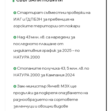
Стартират съвместни проверки на
ИАГ и ГДПБЗН за превенция на
горските територии от пожари
Над 43 млн. лв. са наредени за
последното плащане от
индикативния график за 2025 – по
НАТУРА 2000
Стопаните получиха 43, 5 млн. лв. по
НАТУРА 2000 за Кампания 2024
Зам.-министър Янчев: МЗХ ще
продължи да подкрепя опазването на
разнообразието на сортовете
зеленчуци и овощни видове