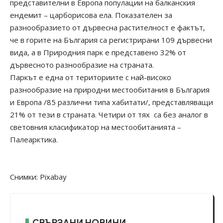
представителни в Европа популации на балканския
ендемит – царборисова ела. Показателен за
разнообразието от дървесна растителност е фактът,
че в горите на България са регистрирани 109 дървесни
вида, а в Природния парк е представено 32% от
дървесното разнообразие на страната.
Паркът е една от териториите с най-високо
разнообразие на природни местообитания в България
и Европа /85 различни типа хабитати/, представляващи
21% от тези в страната. Четири от тях са без аналог в
световния класификатор на местообитанията –
Палеарктика.
Снимки: Pixabay
СВЪРЗАНИ НОВИНИ