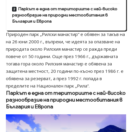
Паркът е една от териториите с най-високо
разнообразие на природни местообитания в
България и Европа
Природен парк „Рилски манастир“ е обявен за такъв на
на 26 юни 2000 г., въпреки, че идеята за опазване на
природата около Рилския манастир се ражда преди
повече от 50 години. Още през 1966 г., държавната
тогава гора около Рилския манастир е обявена за
защитена местност, 20 години по-късно през 1986 г. е
обявена за резерват, а през 1992 г. попада в
пределите на Национален парк „Рила“.
Паркът е една от териториите с най-високо
разнообразие на природни местообитания в
България и Европа