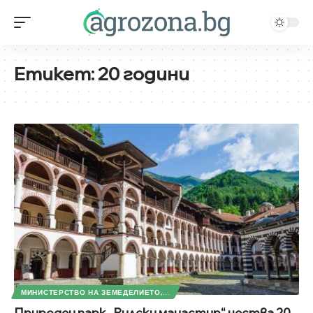
Етикет:
20 години
МИНИСТЕРСТВО НА ЗЕМЕДЕЛИЕТО,...
Природен парк „Рилски манастир“ чества 20