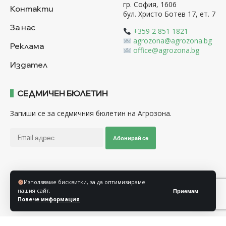
гр. София, 1606
Контакти
бул. Христо Ботев 17, ет. 7
За нас
+359 2 851 1821
agrozona@agrozona.bg
Реклама
office@agrozona.bg
Издател
СЕДМИЧЕН БЮЛЕТИН
Запиши се за седмичния бюлетин на Агрозона.
Абонирай се
Последвайте ни
Използваме бисквитки, за да оптимизираме
нашия сайт.
Приемам
Повече информация
Общи условия
Политика за използване на “Бисквитки”
Политика за защита на личните данни