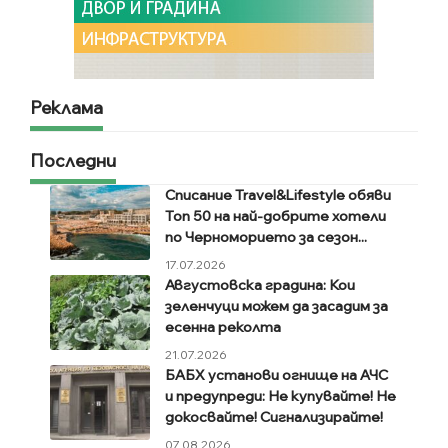
Реклама
Последни
Списание Travel&Lifestyle обяви
Топ 50 на най-добрите хотели
по Черноморието за сезон...
17.07.2026
Августовска градина: Кои
зеленчуци можем да засадим за
есенна реколта
21.07.2026
БАБХ установи огнище на АЧС
и предупреди: Не купувайте! Не
докосвайте! Сигнализирайте!
07.08.2026