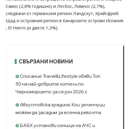
Самос (2,8% годишно) и Лесбос, Лимнос (2,7%),
следвани от германския регион Ландсхут, Крайсфрей
Щад и островния регион в Канарските острови Испания
, El Hierro (и двете 1,3%).
СВЪРЗАНИ НОВИНИ
Списание Travel&Lifestyle обяви Топ
50 на най-добрите хотели по
Черноморието за сезон 2026 г
Августовска градина: Кои зеленчуци
можем да засадим за есенна реколта
БАБХ установи огнище на АЧС и