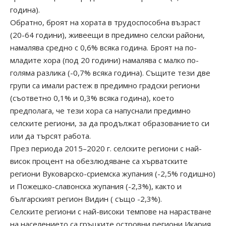
година).
Обратно, броят на хората в трудоспособна възраст
(20-64 години), живеещи в предимно селски райони,
намалява средно с 0,6% всяка година. Броят на по-
младите хора (под 20 години) намалява с малко по-
голяма разлика (-0,7% всяка година). Същите тези две
групи са имали растеж в предимно градски региони
(съответно 0,1% и 0,3% всяка година), което
предполага, че тези хора са напуснали предимно
селските региони, за да продължат образованието си
или да търсят работа.
През периода 2015–2020 г. селските региони с най-
висок процент на обезлюдяване са хърватските
региони Вуковарско-сриемска жупания (-2,5% годишно)
и Пожешко-славонска жупания (-2,3%), както и
българският регион Видин ( също -2,3%).
Селските региони с най-високи темпове на нарастване
на населението са гръцките островни региони Икария,