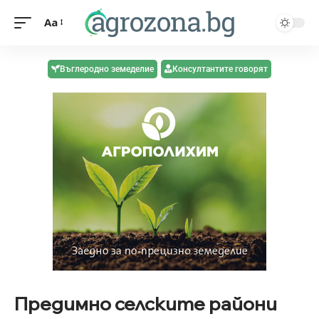
Aa
Въглеродно земеделие
Консултантите говорят
Предимно селските райони