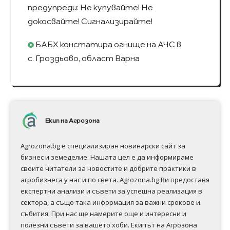
предупреди: Не купувайте! Не
докосвайте! Сигнализирайте!
БАБХ констатира огнище на АЧС в
с. Гроздьово, област Варна
Екип на Агрозона
Agrozona.bg e специализиран новинарски сайт за
бизнес и земеделие. Нашата цел е да информираме
своите читатели за новостите и добрите практики в
агробизнеса у нас и по света. Agrozona.bg Ви предоставя
експертни анализи и съвети за успешна реализация в
сектора, а също така информация за важни срокове и
събития. При нас ще намерите още и интересни и
полезни съвети за вашето хоби. Екипът на Агрозона