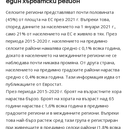
един хърватски регион
Селските региони представляват почти половината
(45%) от площта на
ЕС
през 2021 г. Въпреки това,
според данните за населението на 1 януари 2021 г.,
само 21% от населението на ЕС е живяло в тях. През
периода 2015-2020 г. населението на предимно
селските райони намалява средно с 0,1% всяка година,
докато в населението на междинните региони не се
наблюдава почти никаква промяна. От друга страна,
населението на предимно градските райони нараства
средно с 0,4% всяка година.
Тази информация идва от
публикациите
от Евростат.
През периода 2015-2020 г. броят на възрастните хора
нараства бързо. Броят на хората на възраст над 65
години нараства с 1,6% всяка година в предимно
градските региони и в междинните региони. Въпреки
това най-бърз растеж сред тази група е регистриран
при живеещите в предимно селски райони (1,8% всяка