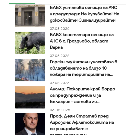
БАБХ установи огнище на АЧС
и предупреди: Не купувайте! Не
докосвайте! Сигнализирайте!
07.08.2026
БАБХ констатира огнище на
АЧС в с. Гроздьово, област
Варна
07.08.2026
Горски служители участваха в
овладяването на близо 10
пожара на територията на...
07.08.2026
Анализ: Пожарите край Бордо
са предупреждение и за
България – готови ли...
06.08.2026
Проф. Деян Стратев пред
Агрозона: Афлатоксините не
се унищожават с