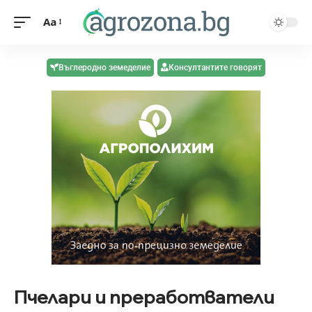
Aa
Въглеродно земеделие
Консултантите говорят
Пчелари и преработватели