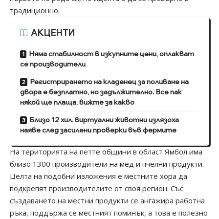
традиционно.
АКЦЕНТИ
Няма стабилност в изкупните цени, оплакват
се производители
Регистрирането на кладенец за поливане на
двора е безплатно, но задължително. Все пак
някой ще плаща, вижте за какво
Близо 12 хил. виртуални животни излязоха
наяве след засилени проверки във фермите
На територията на петте общини в област Ямбол има
близо 1300 производители на мед и пчелни продукти.
Целта на подобни изложения е местните хора да
подкрепят производителите от своя регион. Със
създаването на местни продукти се ангажира работна
ръка, поддържа се местният поминък, а това е полезно