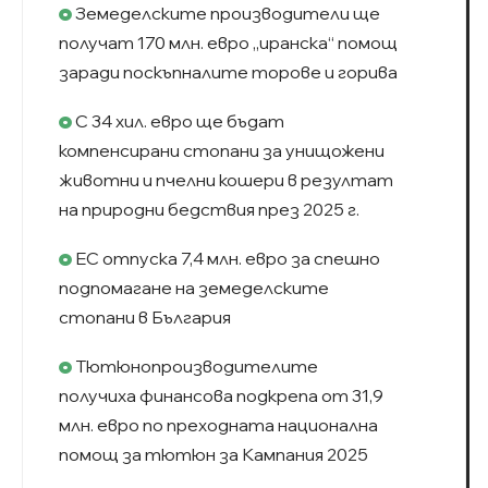
Земеделските производители ще
получат 170 млн. евро „иранска“ помощ
заради поскъпналите торове и горива
С 34 хил. евро ще бъдат
компенсирани стопани за унищожени
животни и пчелни кошери в резултат
на природни бедствия през 2025 г.
ЕС отпуска 7,4 млн. евро за спешно
подпомагане на земеделските
стопани в България
Тютюнопроизводителите
получиха финансова подкрепа от 31,9
млн. евро по преходната национална
помощ за тютюн за Кампания 2025