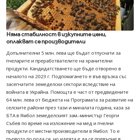
Няма стабилност в изкупните цени,
оплакват се производители
Допълнителни 5 млн. лева ще бъдат отпуснати за
пчеларите и преработвателите на хранителни
продукти. Кандидатстването ще бъде отворено в
началото на 2023 г. Подпомагането е във връзка със
засегнатите земеделски сектори вследствие на
войната в Украйна. Помощта е част от предвидените
64 млн. лева от бюджета на Програмата за развитие на
селските райони през тази и миналата година, каза за
БТА в Ямбол земеделският зам.-министър Георги
Събев по време на изложение на мед и пчелни
продукти от местни производители в Ямбол. То е
първото по рода си, но идеята е да се превърне в