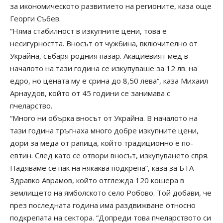
за икономическото развитието на регионите, каза още
Георги Събев.
“Няма стабилност в изкупните цени, това е
несигурността. Вносът от чужбина, включително от
Украйна, събаря родния пазар. Акациевият мед в
началото на тази година се изкупуваше за 12 лв. на
едро, но цената му е срина до 8,50 лева“, каза Михаил
Арнаудов, който от 45 години се занимава с
пчеларство.
“Много ни обърка вносът от Украйна. В началото на
тази година тръгнаха много добре изкупните цени,
дори за меда от рапица, който традиционно е по-
евтин. След като се отвори вносът, изкупуването спря.
Надяваме се пак на някаква подкрепа”, каза за БТА
Здравко Аврамов, който отглежда 120 кошера в
землището на ямболското село Робово. Той добави, че
през последната година има раздвижване относно
подкрепата на сектора. “Допреди това пчеларството си