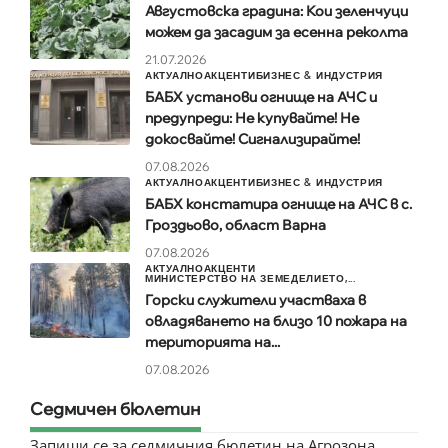
Августовска градина: Кои зеленчуци
можем да засадим за есенна реколта
21.07.2026
АКТУАЛНО
АКЦЕНТИ
БИЗНЕС & ИНДУСТРИЯ
БАБХ установи огнище на АЧС и
предупреди: Не купувайте! Не
докосвайте! Сигнализирайте!
07.08.2026
АКТУАЛНО
АКЦЕНТИ
БИЗНЕС & ИНДУСТРИЯ
БАБХ констатира огнище на АЧС в с.
Гроздьово, област Варна
07.08.2026
АКТУАЛНО
АКЦЕНТИ
МИНИСТЕРСТВО НА ЗЕМЕДЕЛИЕТО,...
Горски служители участваха в
овладяването на близо 10 пожара на
територията на...
07.08.2026
Седмичен бюлетин
Запиши се за седмичния бюлетин на Агрозона.