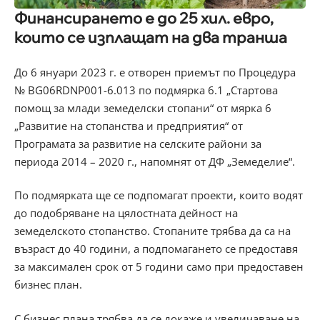
Финансирането е до 25 хил. евро,
които се изплащат на два транша
До 6 януари 2023 г. е отворен приемът по Процедура
№ BG06RDNP001-6.013 по подмярка 6.1 „Стартова
помощ за млади земеделски стопани“ от мярка 6
„Развитие на стопанства и предприятия“ от
Програмата за развитие на селските райони за
периода 2014 – 2020 г., напомнят от ДФ „Земеделие“.
По подмярката ще се подпомагат проекти, които водят
до подобряване на цялостната дейност на
земеделското стопанство. Стопаните трябва да са на
възраст до 40 години, а подпомагането се предоставя
за максимален срок от 5 години само при предоставен
бизнес план.
С бизнес плана трябва да се докаже и увеличаване на