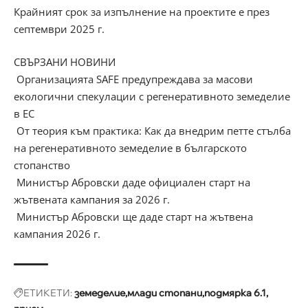
Крайният срок за изпълнение на проектите е през
септември 2025 г.
СВЪРЗАНИ НОВИНИ
Организацията SAFE предупреждава за масови
екологични спекулации с регенеративното земеделие
в ЕС
От теория към практика: Как да внедрим петте стълба
на регенеративното земеделие в българското
стопанство
Министър Абровски даде официален старт на
жътвената кампания за 2026 г.
Министър Абровски ще даде старт на жътвена
кампания 2026 г.
ЕТИКЕТИ:
земеделие
млади стопани
подмярка 6.1