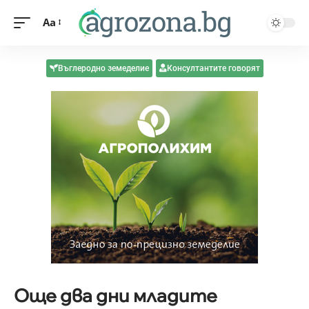
Aa
Въглеродно земеделие
Консултантите говорят
Още два дни младите