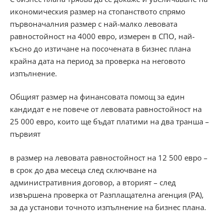
икономическия размер на стопанството спрямо
първоначалния размер с най-малко левовата
равностойност на 4000 евро, измерен в СПО, най-
късно до изтичане на посочената в бизнес плана
крайна дата на период за проверка на неговото
изпълнение.
Общият размер на финансовата помощ за един
кандидат е не повече от левовата равностойност на
25 000 евро, които ще бъдат платими на два транша –
първият
в размер на левовата равностойност на 12 500 евро –
в срок до два месеца след сключване на
административния договор, а вторият – след
извършена проверка от Разплащателна агенция (РА),
за да установи точното изпълнение на бизнес плана.