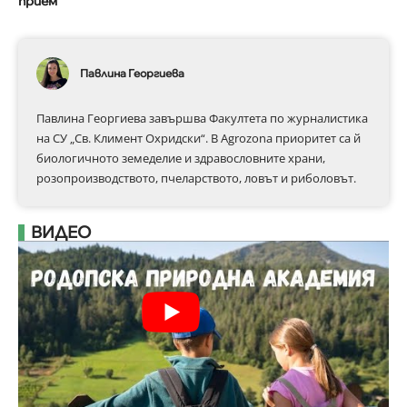
прием
Павлина Георгиева
Павлина Георгиева завършва Факултета по журналистика
на СУ „Св. Климент Охридски“. В Аgrozona приоритет са й
биологичното земеделие и здравословните храни,
розопроизводството, пчеларството, ловът и риболовът.
ВИДЕО