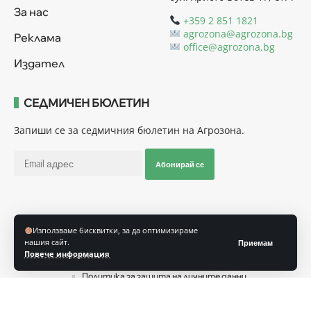
За нас
+359 2 851 1821
agrozona@agrozona.bg
Реклама
office@agrozona.bg
Издател
СЕДМИЧЕН БЮЛЕТИН
Запиши се за седмичния бюлетин на Агрозона.
Абонирай се
Последвайте ни
Използваме бисквитки, за да оптимизираме
нашия сайт.
Приемам
Повече информация
Общи условия
Политика за използване на “Бисквитки”
Политика за защита на личните данни
© Агрозона © 2011-2025 Всички права запазени