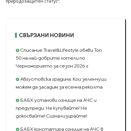
природозащитен статус“.
СВЪРЗАНИ НОВИНИ
Списание Travel&Lifestyle обяви Топ
50 на най-добрите хотели по
Черноморието за сезон 2026 г
Августовска градина: Кои зеленчуци
можем да засадим за есенна реколта
БАБХ установи огнище на АЧС и
предупреди: Не купувайте! Не
докосвайте! Сигнализирайте!
БАБХ констатира огнище на АЧС в