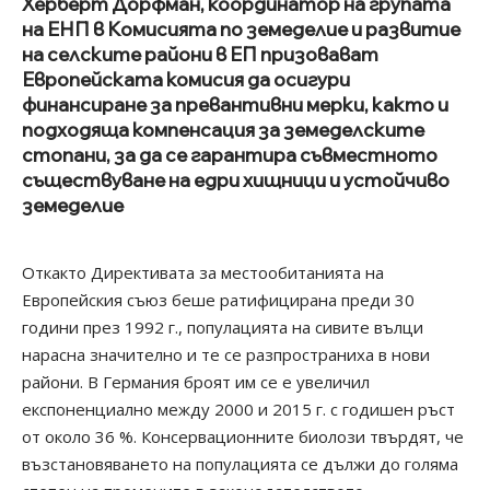
Херберт Дорфман, координатор на групата
на ЕНП в Комисията по земеделие и развитие
на селските райони в ЕП призовават
Европейската комисия да осигури
финансиране за превантивни мерки, както и
подходяща компенсация за земеделските
стопани, за да се гарантира съвместното
съществуване на едри хищници и устойчиво
земеделие
Откакто Директивата за местообитанията на
Европейския съюз беше ратифицирана преди 30
години през 1992 г., популацията на сивите вълци
нарасна значително и те се разпространиха в нови
райони. В Германия броят им се е увеличил
експоненциално между 2000 и 2015 г. с годишен ръст
от около 36 %. Консервационните биолози твърдят, че
възстановяването на популацията се дължи до голяма