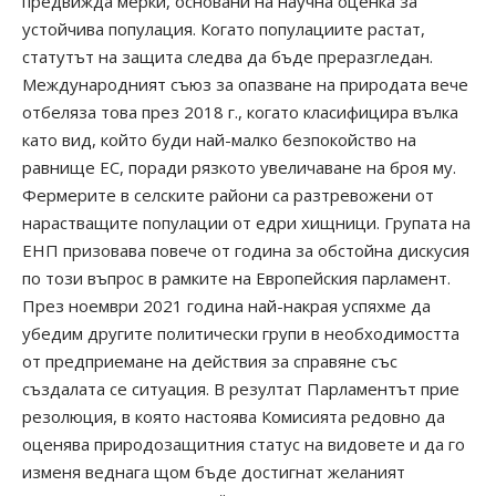
предвижда мерки, основани на научна оценка за
устойчива популация. Когато популациите растат,
статутът на защита следва да бъде преразгледан.
Международният съюз за опазване на природата вече
отбеляза това през 2018 г., когато класифицира вълка
като вид, който буди най-малко безпокойство на
равнище ЕС, поради рязкото увеличаване на броя му.
Фермерите в селските райони са разтревожени от
нарастващите популации от едри хищници. Групата на
ЕНП призовава повече от година за обстойна дискусия
по този въпрос в рамките на Европейския парламент.
През ноември 2021 година най-накрая успяхме да
убедим другите политически групи в необходимостта
от предприемане на действия за справяне със
създалата се ситуация. В резултат Парламентът прие
резолюция, в която настоява Комисията редовно да
оценява природозащитния статус на видовете и да го
изменя веднага щом бъде достигнат желаният