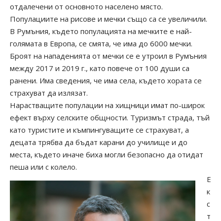
отдалечени от основното населено място.
Популациите на рисове и мечки също са се увеличили.
В Румъния, където популацията на мечките е най-
голямата в Европа, се смята, че има до 6000 мечки.
Броят на нападенията от мечки се е утроил в Румъния
между 2017 и 2019 г., като повече от 100 души са
ранени. Има сведения, че има села, където хората се
страхуват да излязат.
Нарастващите популации на хищници имат по-широк
ефект върху селските общности. Туризмът страда, тъй
като туристите и къмпингуващите се страхуват, а
децата трябва да бъдат карани до училище и до
места, където иначе биха могли безопасно да отидат
пеша или с колело.
Е
к
с
т