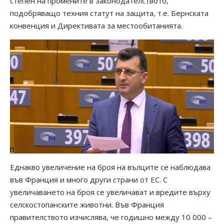
степен на промените в законодателството,
подобряващо техния статут на защита, т.е. Бернската
конвенция и Директивата за местообитанията.
Еднакво увеличение на броя на вълците се наблюдава
във Франция и много други страни от ЕС. С
увеличаването на броя се увеличават и вредите върху
селскостопанските животни. Във Франция
правителството изчислява, че годишно между 10 000 –