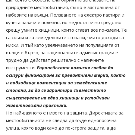
природните местообитания, също е застрашена от
набезите на вълци. Ползването на електро пастири и
кучета пазачи е полезно, но недостатъчно средство
срещу умните хищници, които стават все по-смели. Те
са скъпи и за земеделските стопани, чиито доходи са
ниски. И тъй като увеличаването на популацията от
вълци е бързо, за националните администрации е
трудно да действат решително с наличните
инструменти.
Европейската комисия следва да
осигури финансиране за превантивни мерки, както
и подходяща компенсация за земеделските
стопани, за да се гарантира съвместното
съществуване на едри хищници и устойчиви
животновъдни практики.
Но най-важното е нивото на защита. Директивата за
местообитанията не следва да бъде еднопосочна
улица, която води само до по-строга защита, а да