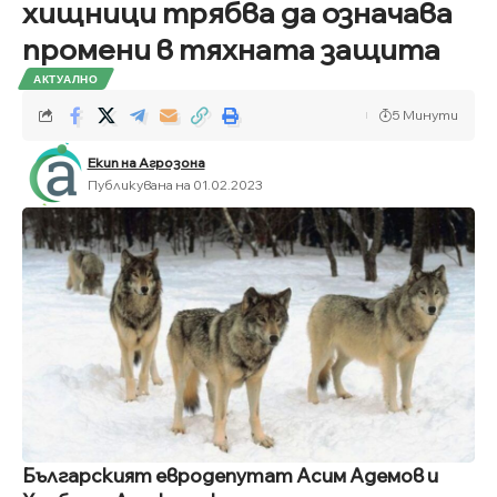
хищници трябва да означава
промени в тяхната защита
АКТУАЛНО
5 Минути
Екип на Агрозона
Публикувана на 01.02.2023
Българският евродепутат Асим Адемов и