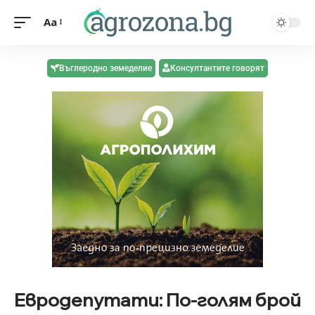
Aa
Въглеродно земеделие
Консултантите говорят
Евродепутати: По-голям брой