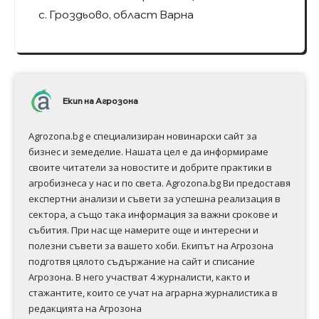
с. Гроздьово, област Варна
Екип на Агрозона
Agrozona.bg e специализиран новинарски сайт за
бизнес и земеделие. Нашата цел е да информираме
своите читатели за новостите и добрите практики в
агробизнеса у нас и по света. Agrozona.bg Ви предоставя
експертни анализи и съвети за успешна реализация в
сектора, а също така информация за важни срокове и
събития. При нас ще намерите още и интересни и
полезни съвети за вашето хоби. Екипът на Агрозона
подготвя цялото съдържание на сайт и списание
Агрозона. В него участват 4 журналисти, както и
стажантите, които се учат на аграрна журналистика в
редакцията на Агрозона