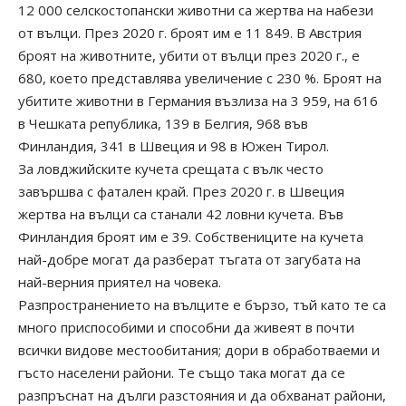
12 000 селскостопански животни са жертва на набези
от вълци. През 2020 г. броят им е 11 849. В Австрия
броят на животните, убити от вълци през 2020 г., е
680, което представлява увеличение с 230 %. Броят на
убитите животни в Германия възлиза на 3 959, на 616
в Чешката република, 139 в Белгия, 968 във
Финландия, 341 в Швеция и 98 в Южен Тирол.
За ловджийските кучета срещата с вълк често
завършва с фатален край. През 2020 г. в Швеция
жертва на вълци са станали 42 ловни кучета. Във
Финландия броят им е 39. Собствениците на кучета
най-добре могат да разберат тъгата от загубата на
най-верния приятел на човека.
Разпространението на вълците е бързо, тъй като те са
много приспособими и способни да живеят в почти
всички видове местообитания; дори в обработваеми и
гъсто населени райони. Те също така могат да се
разпръснат на дълги разстояния и да обхванат райони,