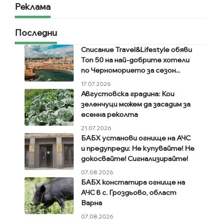
Реклама
Последни
Списание Travel&Lifestyle обяви
Топ 50 на най-добрите хотели
по Черноморието за сезон...
17.07.2026
Августовска градина: Кои
зеленчуци можем да засадим за
есенна реколта
21.07.2026
БАБХ установи огнище на АЧС
и предупреди: Не купувайте! Не
докосвайте! Сигнализирайте!
07.08.2026
БАБХ констатира огнище на
АЧС в с. Гроздьово, област
Варна
07.08.2026