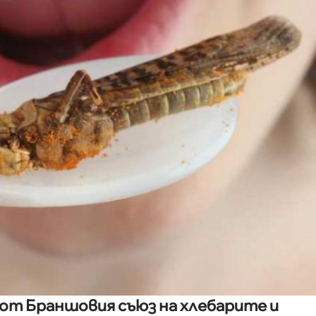
от Браншовия съюз на хлебарите и