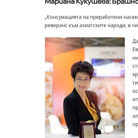
Мариана Кукушева: Брашно 
„Консумацията на преработени насеком
реверанс към азиатските народи, в ч
Да
Ев
ни
ст
хр
ти
ос
оп
пр
хл
пр