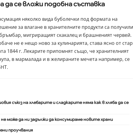
ба да се вложи подобна съставка
нсумация няколко вида буболечки под формата на
ешение за влагане в хранителните продукти са получил
бръмбар, мигриращият скакалец и брашненият червей.
баче не е нещо ново за кулинарията, става ясно от ста
ата 1844 г. Лекарите припомнят също, че хранителният
тчупа, в мармалада и в желираните мечета например, се
БНТ.
ия съюз на хлебарите и сладкарите няма как в хляба да се
 не може да ни задължи да консумираме новите храни
чени проучвания