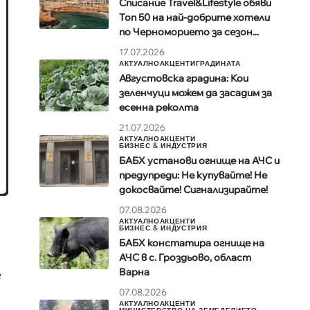
Списание Travel&Lifestyle обяви
Топ 50 на най-добрите хотели
по Черноморието за сезон...
17.07.2026
АКТУАЛНО
АКЦЕНТИ
ГРАДИНАТА
Августовска градина: Кои
зеленчуци можем да засадим за
есенна реколта
21.07.2026
АКТУАЛНО
АКЦЕНТИ
БИЗНЕС & ИНДУСТРИЯ
БАБХ установи огнище на АЧС и
предупреди: Не купувайте! Не
докосвайте! Сигнализирайте!
07.08.2026
АКТУАЛНО
АКЦЕНТИ
БИЗНЕС & ИНДУСТРИЯ
БАБХ констатира огнище на
АЧС в с. Гроздьово, област
Варна
е
07.08.2026
АКТУАЛНО
АКЦЕНТИ