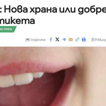
 Нова храна или добр
етикета
УСТРИЯ
9 Мин
Споделяне