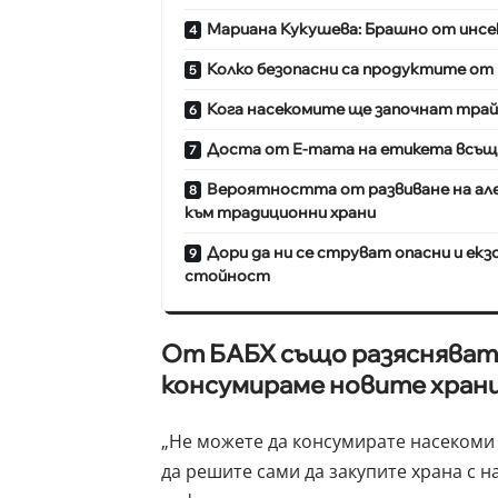
Мариана Кукушева: Брашно от инсек
Колко безопасни са продуктите от
Кога насекомите ще започнат трай
Доста от Е-тата на етикета всъщ
Вероятността от развиване на але
към традиционни храни
Дори да ни се струват опасни и ек
стойност
От БАБХ също разясняват, 
консумираме новите хран
„Не можете да консумирате насекоми 
да решите сами да закупите храна с 