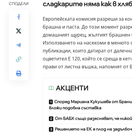
сладкарите няма как в хля
СПОДЕЛИ
Европейската комисия разреши за ко
брашна и паста. До този момент разр
домашният щурец, жълтият брашнен 
Използването на насекоми в менюто о
публикации, които датират от далечн
оцветител Е 120, който се среща в ке
прави от листна въшка, напомнят от 
АКЦЕНТИ
Според Мариана Кукушева от Браншов
вложи подобна съставка
От БАБХ също разясняват, че никой
Решението на ЕК е плод на задълбо