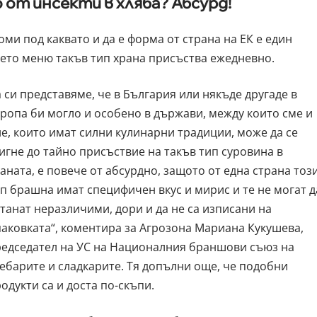
от инсекти в хляба? Абсурд!
и под каквато и да е форма от страна на ЕК е един
ието меню такъв тип храна присъства ежедневно.
 си представяме, че в България или някъде другаде в
ропа би могло и особено в държави, между които сме и
е, които имат силни кулинарни традиции, може да се
игне до тайно присъствие на такъв тип суровина в
аната, е повече от абсурдно, защото от една страна тоз
п брашна имат специфичен вкус и мирис и те не могат д
танат неразличими, дори и да не са изписани на
аковката“, коментира за Агрозона Мариана Кукушева,
едседател на УС на Националния браншови съюз на
ебарите и сладкарите. Тя допълни още, че подобни
одукти са и доста по-скъпи.