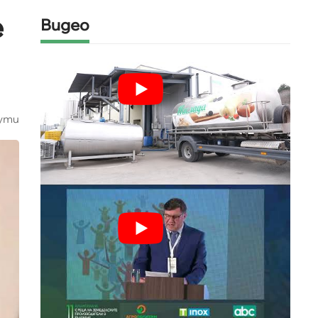
е
Видео
ути