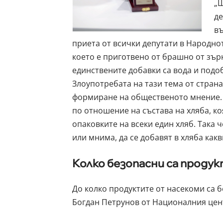
„Щ
де
въ
приета от всички депутати в Народнот
което е приготвено от брашно от зърн
единствените добавки са вода и подоб
Злоупотребата на тази тема от страна
формиране на общественото мнение. 
по отношение на състава на хляба, ко
опаковките на всеки един хляб. Така 
или мнима, да се добавят в хляба какв
Колко безопасни са проду
До колко продуктите от насекоми са 
Богдан Петрунов от Националния цент