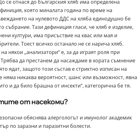
о се отнася до българския хляб има определена
финиция, която миналата година по време на
веждането на нулевото ДДС на хляба единодушно бе
о събрание. Тази дефиниция гласи, че хляб е изделие,
ени култури, има присъствие на квас или мая и
рители. Тоест всичко останало не се нарича хляб.
 на някои „анализатори“ е, за да играят роля при
Трябва да престанем да насаждаме в хората съмнение
ято ядат, защото този състав е стриктно изписан на
че няма никаква вероятност, шанс или възможност, явна
ито и да било брашна от инсекти“, категорична бе тя.
ктите от насекоми?
безопасни обяснява алергологът и имунолог академик
ър по заразни и паразитни болести.