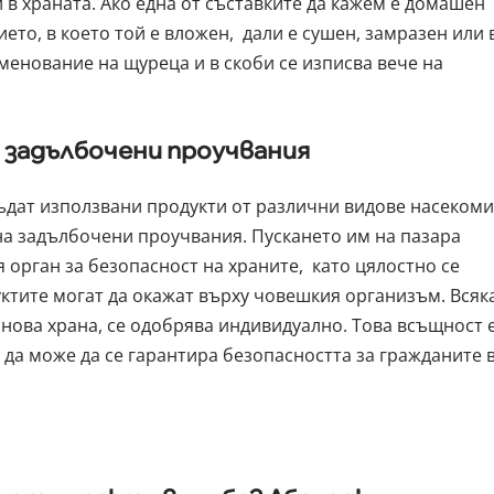
в храната. Ако една от съставките да кажем е домашен
ието, в което той е вложен, дали е сушен, замразен или 
енование на щуреца и в скоби се изписва вече на
а задълбочени проучвания
ъдат използвани продукти от различни видове насекоми
на задълбочени проучвания. Пускането им на пазара
 орган за безопасност на храните, като цялостно се
уктите могат да окажат върху човешкия организъм. Всяк
 нова храна, се одобрява индивидуално. Това всъщност 
 да може да се гарантира безопасността за гражданите 