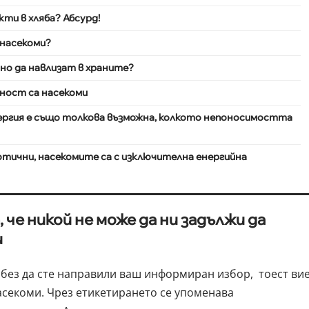
ти в хляба? Абсурд!
 насекоми?
но да навлизат в храните?
ност са насекоми
ргия е също толкова възможна, колкото непоносимостта
зотични, насекомите са с изключителна енергийна
че никой не може да ни задължи да
и
без да сте направили ваш информиран избор, тоест ви
насекоми. Чрез етикетирането се упоменава