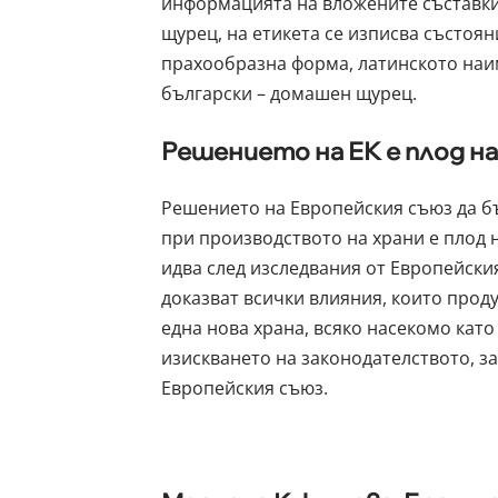
информацията на вложените съставки 
щурец, на етикета се изписва състоян
прахообразна форма, латинското наим
български – домашен щурец.
Решението на ЕК е плод н
Решението на Европейския съюз да б
при производството на храни е плод 
идва след изследвания от Европейския
доказват всички влияния, които прод
една нова храна, всяко насекомо като
изискването на законодателството, за
Европейския съюз.