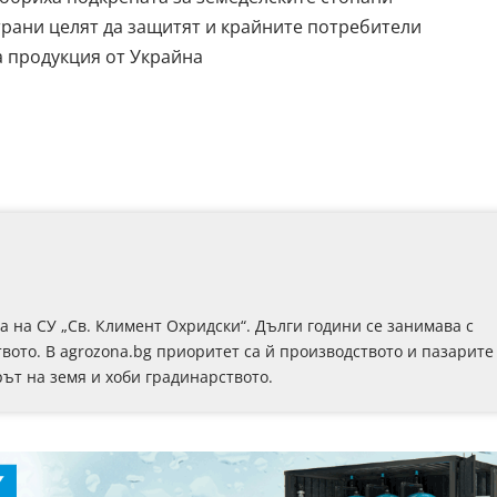
трани целят да защитят и крайните потребители
а продукция от Украйна
на СУ „Св. Климент Охридски“. Дълги години се занимава с
вото. В agrozona.bg приоритет са й производството и пазарите
рът на земя и хоби градинарството.