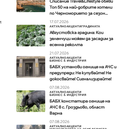
Списание Travel&Lifestyle обяви
Топ 50 на най-добрите хотели
по Черноморието за сезон...
и
17.07.2026
АКТУАЛНО
АКЦЕНТИ
ГРАДИНАТА
Августовска градина: Кои
зеленчуци можем да засадим за
есенна реколта
21.07.2026
АКТУАЛНО
АКЦЕНТИ
БИЗНЕС & ИНДУСТРИЯ
БАБХ установи огнище на АЧС и
предупреди: Не купувайте! Не
докосвайте! Сигнализирайте!
07.08.2026
АКТУАЛНО
АКЦЕНТИ
БИЗНЕС & ИНДУСТРИЯ
БАБХ констатира огнище на
АЧС в с. Гроздьово, област
Варна
07.08.2026
АКТУАЛНО
АКЦЕНТИ