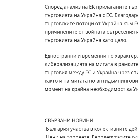
Според анализ на ЕК прилаганите тър
търговията на Украйна с ЕС. Благодар
търговските потоци от Украйна към Е
причинените от войната сътресения и
търговията на Украйна като цяло.
Едностранни и временни по характер,
либерализацията на митата в рамките
търговия между ЕС и Украйна чрез сп
както и на митата по антидъмпингови
момент на крайна необходимост за Ук
СВЪРЗАНИ НОВИНИ
България участва в колективните дей
Цени на торовете: Евродепутатите од