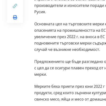
производители и износители поради 
Русия.
Основната цел на търговските мерки 
опасенията на промишлеността на ЕС.
увеличение през 2022 г. на вноса в Е
подновените търговски мерки съдърж
случай че възникне необходимост.
Предложението ще бъде разгледано о
с цел да се осигури плавен преход о
мерки.
Мерките бяха приети през юни 2022 г и
продукти, сред които зърнени култури
свинско месо, яйца и месо от домашн