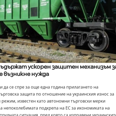
съдържат ускорен защитен механизъм з
че възникне нужда
и да се спре за още една година прилагането на
 търговска защита по отношение на украинския износ за
режим, известен като автономни търговски мерки
на непоколебимата подкрепа на ЕС за икономиката на
трудната ситуация, пред която са изправени украинскит