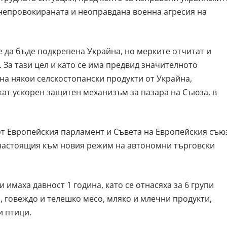
непровокираната и неоправдана военна агресия на
е да бъде подкрепена Украйна, но мерките отчитат и
 За тази цел и като се има предвид значителното
С на някои селскостопански продукти от Украйна,
ат ускорен защитен механизъм за пазара на Съюза, в
т Европейския парламент и Съвета на Европейския съю
т настоящия към новия режим на автономни търговски
 имаха давност 1 година, като се отнасяха за 6 групи
, говеждо и телешко месо, мляко и млечни продукти,
и птици.