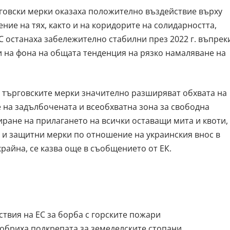
говски мерки оказаха положително въздействие върху
ение на тях, както и на коридорите на солидарността,
С останаха забележително стабилни през 2022 г. въпрек
 на фона на общата тенденция на рязко намаляване на
 търговските мерки значително разширяват обхвата на
 на задълбочената и всеобхватна зона за свободна
иране на прилагането на всички оставащи мита и квоти,
 и защитни мерки по отношение на украинския внос в
райна, се казва още в съобщението от ЕК.
ствия на ЕС за борба с горските пожари
обриха подкрепата за земеделските стопани