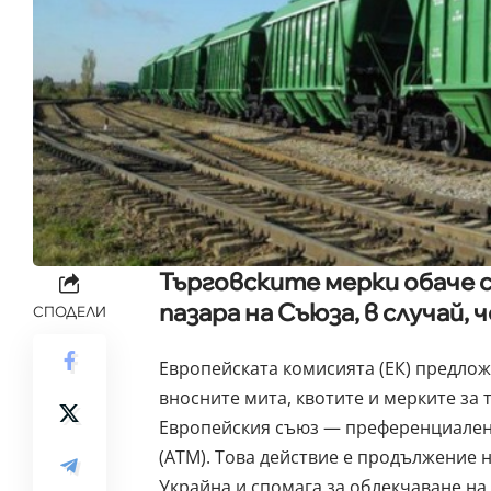
Търговските мерки обаче 
пазара на Съюза, в случай, 
СПОДЕЛИ
Европейската комисията (ЕК) предлож
вносните мита, квотите и мерките за
Европейския съюз — преференциален 
(АТМ). Това действие е продължение 
Украйна и спомага за облекчаване на 