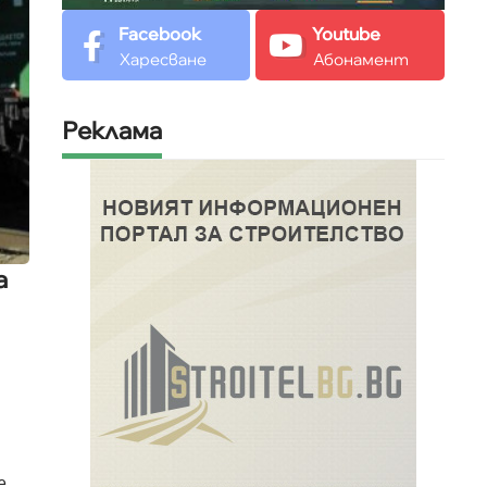
Facebook
Youtube
Харесване
Абонамент
Реклама
а
е