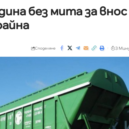
ина без мита за внос
райна
3 Мин
Споделяне