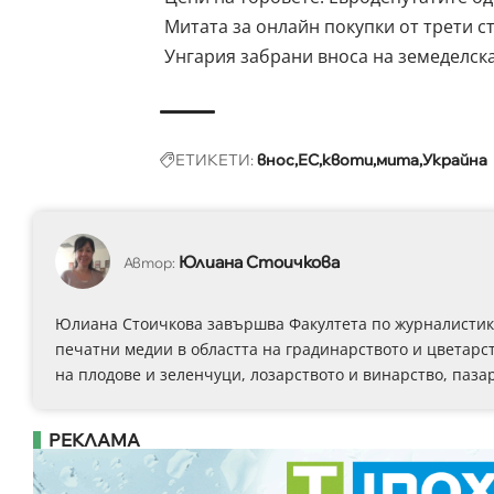
Митата за онлайн покупки от трети с
Унгария забрани вноса на земеделск
ЕТИКЕТИ:
внос
ЕС
квоти
мита
Украйна
Юлиана Стоичкова
Автор:
Юлиана Стоичкова завършва Факултета по журналистика 
печатни медии в областта на градинарството и цветарст
на плодове и зеленчуци, лозарството и винарство, паза
РЕКЛАМА