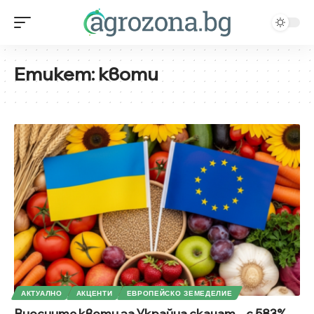
Етикет:
квоти
АКТУАЛНО
АКЦЕНТИ
ЕВРОПЕЙСКО ЗЕМЕДЕЛИЕ
Вносните квоти за Украйна скачат – с 583%