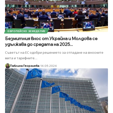
ЕВРОПЕЙСКО ЗЕМЕДЕЛИЕ
Безмитния внос от Украйна и Молдова се
удължава до средата на 2025...
Съветът на ЕС одобри решението за отпадане на вносните
мита и тарифните
…
Павлина Георгиева
14.05.2024