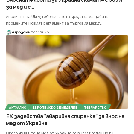
за мед и с...
Анализът на UkrAgroConsult потвърждава мащаба на
промените Новият регламент за търговия между
…
Агрозона
04.11.2025
АКТУАЛНО
ЕВРОПЕЙСКО ЗЕМЕДЕЛИЕ
ПЧЕЛАРСТВО
ЕК задейства “аварийна спирачка” за внос на
мед от Украйна
Около 49 000 тона мед от Украйна се внасят годишно в ЕС
…