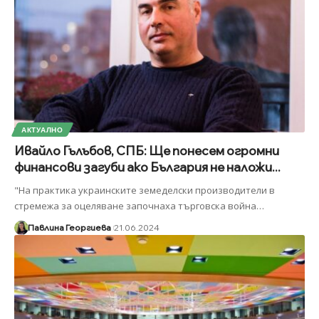
АКТУАЛНО
Ивайло Гълъбов, СПБ: Ще понесем огромни
финансови загуби ако България не наложи...
"На практика украинските земеделски производители в
стремежа за оцеляване започнаха търговска война
…
Павлина Георгиева
21.06.2024