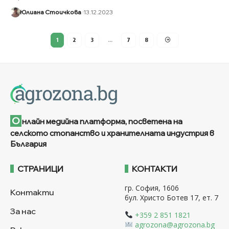
Юлиана Стоичкова
13.12.2023
1
2
3
…
7
8
О
нлайн медийна платформа, посветена на
селското стопанство и хранителната индустрия в
България
СТРАНИЦИ
КОНТАКТИ
гр. София, 1606
Контакти
бул. Христо Ботев 17, ет. 7
За нас
+359 2 851 1821
agrozona@agrozona.bg