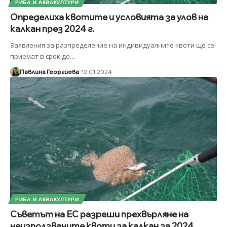
РИБА И АКВАКУЛТУРИ
Определиха квотите и условията за улов на
калкан през 2024 г.
Заявления за разпределение на индивидуалните квоти ще се
приемат в срок до
…
Павлина Георгиева
12.01.2024
РИБА И АКВАКУЛТУРИ
Съветът на ЕС разреши прехвърляне на
неизползваните квоти за калкан за 2024...