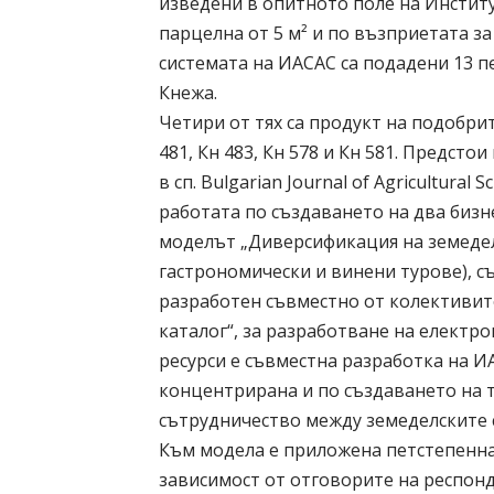
изведени в опитното поле на Инстит
парцелна от 5 м² и по възприетата з
системата на ИАСАС са подадени 13 
Кнежа.
Четири от тях са продукт на подобри
481, Кн 483, Кн 578 и Кн 581. Предст
в сп. Bulgarian Journal of Agricultur
работата по създаването на два бизн
моделът „Диверсификация на земедел
гастрономически и винени турове), с
разработен съвместно от колективит
каталог“, за разработване на елект
ресурси е съвместна разработка на И
концентрирана и по създаването на 
сътрудничество между земеделските 
Към модела е приложена петстепенна 
зависимост от отговорите на респонд