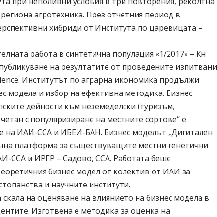
ута при неполивни условия в три повторения, реколтна
а региона агротехника. През отчетния период в
перспективни хибриди от Института по царевицата –
телната работа в синтетична популация «1/2017» – Кн
ои публикуване на резултатите от проведените изпитвани
al Science. Институтът по аграрна икономика продължи
ес модела и избор на ефективна методика. Бизнес
ските дейности към неземеделски (туризъм,
ъчетан с популяризиране на местните сортове“ е
е на ИАИ-ССА и ИБЕИ-БАН. Бизнес моделът „Дигитален
ронна платформа за съществуващите местни генетични
АИ-ССА и ИРГР – Садово, ССА. Работата беше
теоретичния бизнес модел от колектив от ИАИ за
стопанства и научните институти.
скала на оценяване на влиянието на бизнес модела в
ентите. Изготвена е методика за оценка на