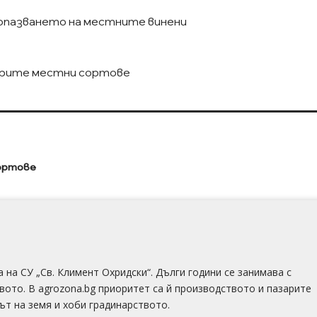
 опазването на местните винени
брите местни сортове
ортове
а СУ „Св. Климент Охридски“. Дълги години се занимава с
вото. В agrozona.bg приоритет са й производството и пазарите
ът на земя и хоби градинарството.