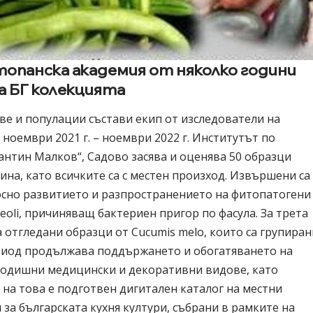
топанска академия от няколко години
а БГ колекцията
ве и популации състави екип от изследователи на
ноември 2021 г. – ноември 2022 г. Институтът по
антин Малков“, Садово засява и оценява 50 образци
дина, като всичките са с местен произход. Извършени са
осно развитието и разпространението на фитопатогени
eoli, причиняващ бактериен пригор по фасула. За трета
а отгледани образци от Cucumis melo, които са групиран
ериод продължава поддържането и обогатяването на
годишни медицински и декоративни видове, като
 на това е подготвен дигитален каталог на местни
за българската кухня култури, събрани в рамките на