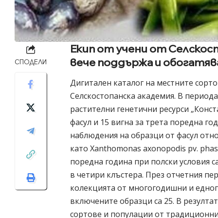
Екип от учени от Селскос
вече поддържа и обогатяв
СПОДЕЛИ
Дигитален каталог на местните сорто
Селскостопанска академия. В периода 
растителни генетични ресурси „Конст
фасул и 15 вигна за трета поредна го
наблюдения на образци от фасул отн
като Xanthomonas axonopodis pv. phas
поредна година при полски условия с
в четири клъстера. През отчетния п
колекцията от многогодишни и едно
включените образци са 25. В резултат
сортове и популации от традиционни 