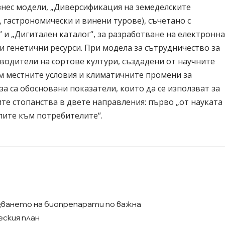
нес модели, „Диверсификация на земеделските
 гастрономически и винени турове), съчетано с
 и „Дигитален каталог“, за разработване на електронн
 генетични ресурси. При модела за сътрудничество за
водители на сортове култури, създадени от научните
ъм местните условия и климатичните промени за
за са обосновани показатели, които да се използват за
те стопанства в двете направления: първо „от науката
лите към потребителите“.
ването на биопрепарати по важна
ския план