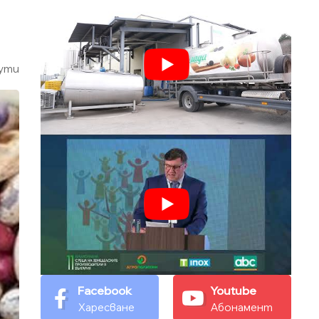
ути
Facebook
Youtube
Харесване
Абонамент