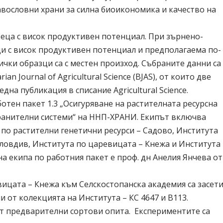
вословни храни за силна биоикономика и качество на
зеца с висок продуктивен потенциал. При зърнено-
ци с висок продуктивен потенциал и предполагаема по-
ички образци са с местен произход. Събраните данни са
an Journal of Agricultural Science (BJAS), от които две
една публикация в списание Agricultural Science.
ботен пакет 1.3 „Осигуряване на растителната ресурсна
хранителни системи“ на ННП-ХРАНИ. Екипът включва
 по растителни генетични ресурси – Садово, Института
Пловдив, Института по царевицата – Кнежа и Института
а екипа по работния пакет е проф. дн Анелия Янчева от
ицата – Кнежа към Селскостопанска академия са засет
и от колекцията на Института – КС 4647 и В113.
ет предварителни сортови опита. Експериментите са