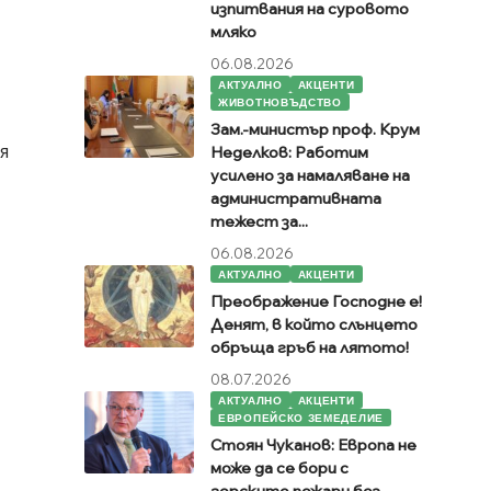
изпитвания на суровото
мляко
06.08.2026
АКТУАЛНО
АКЦЕНТИ
ЖИВОТНОВЪДСТВО
Зам.-министър проф. Крум
я
Неделков: Работим
усилено за намаляване на
административната
тежест за...
06.08.2026
АКТУАЛНО
АКЦЕНТИ
Преображение Господне е!
Денят, в който слънцето
обръща гръб на лятото!
08.07.2026
АКТУАЛНО
АКЦЕНТИ
ЕВРОПЕЙСКО ЗЕМЕДЕЛИЕ
Стоян Чуканов: Европа не
може да се бори с