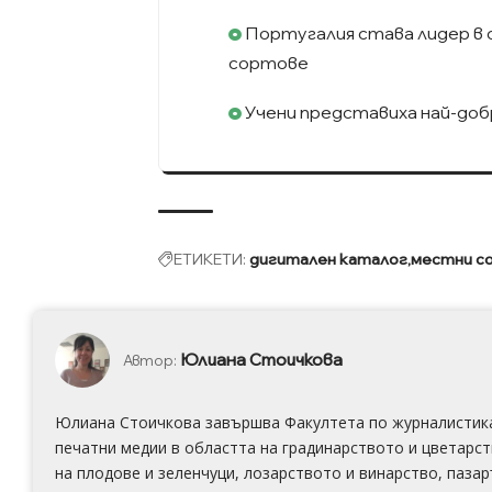
Португалия става лидер в
сортове
Учени представиха най-до
ЕТИКЕТИ:
дигитален каталог
местни с
Юлиана Стоичкова
Автор:
Юлиана Стоичкова завършва Факултета по журналистика н
печатни медии в областта на градинарството и цветарст
на плодове и зеленчуци, лозарството и винарство, пазар