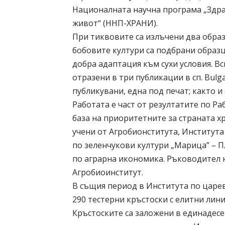
Националната научна програма „Здра
живот“ (ННП-ХРАНИ).
При тиквовите са излъчени два обра
бобовите култури са подбрани образ
добра адаптация към сухи условия. Вс
отразени в три публикации в сп. Bulgari
публикувани, една под печат; както и 
Работата е част от резултатите по Ра
база на приоритетните за страната 
учени от Агробионститута, Института
по зеленчукови култури „Марица” – 
по аграрна икономика. Ръководител н
Агробиоинститут.
В същия период в Института по царев
290 тестерни кръстоски с елитни лини
Кръстоските са заложени в единадес