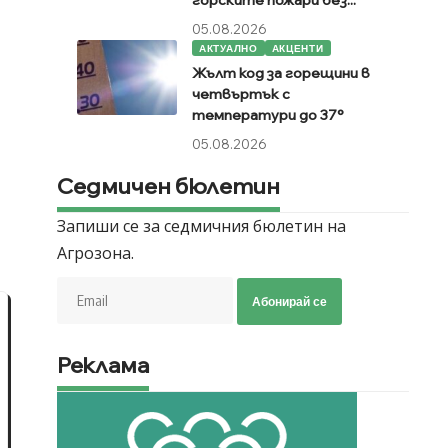
горските пожари без...
05.08.2026
АКТУАЛНО
АКЦЕНТИ
а
Жълт код за горещини в
четвъртък с
температури до 37°
05.08.2026
Седмичен бюлетин
Запиши се за седмичния бюлетин на
Агрозона.
Абонирай се
Реклама