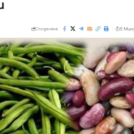
и
5 Мин
Споделяне