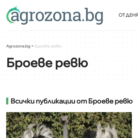
ОТ ДЕН
Agrozona.bg
>
Броеве ревю
Броеве ревю
Всички публикации от Броеве ревю