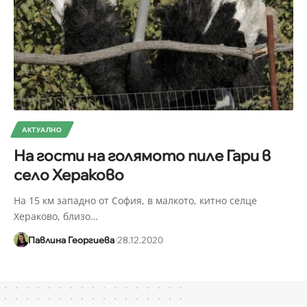
АКТУАЛНО
На гости на голямото пиле Гари в
село Хераково
На 15 км западно от София, в малкото, китно селце
Хераково, близо
…
Павлина Георгиева
28.12.2020