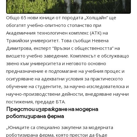
Общо 65 нови юници от породата „Холщайн“ ще
обогатят учебно-опитното стопанство при
Академичния технологичен комплекс (АТК) на
Тракийски университет. Това съобщи Невена
Димитрова, експерт “Връзки с обществеността” на
висшето учебно заведение. Комплексът е обслужващо
звено към университета и неговото основно
предназначение е подпомагане на учебния процес и
осигуряване на адекватни условия за практическото
обучение на студентите, за научно-изследователска и
научно-производствени дейности, внедряване научни
постижения, предаде БТА.
Предстои изграждане на модерна
роботизирана ферма
„Юниците са специално закупени за модерната
роботизирана ферма, която престои да бъде