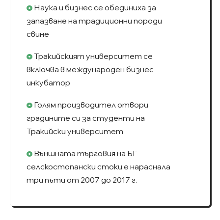
Наука и бизнес се обединиха за
запазване на традиционни породи
свине
Тракийският университет се
включва в международен бизнес
инкубатор
Голям производител отвори
градините си за студенти на
Тракийски университет
Външната търговия на БГ
селскостопански стоки е нараснала
три пъти от 2007 до 2017 г.