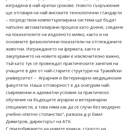
изградена в най-кратки срокове. Новото съоръжение
ще отговаря на най-високите технологични стандарти
– посредством компютъризирана система ще бъдат
напълно автоматизирани процеси като доене, следене
на показателите на издоеното мляко, както и на
основните физиологични показатели на отглежданите
животни. Изграждането на фермата, както и
закупуването на новите крави е изключително важно,
тъй като тук се провеждат практическите занятия на
учащите в две от най-старите структури на Тракийски
университет – Аграрния и Ветеринарно-медицинския
факултети. Наша отговорност е да осигурим най-
съвременни и адекватни условия за практическо
обучение на бъдещите аграрни и ветеринарни
специалисти, а това няма как да се случи без модерно
учебно-опитно стопанство”, разказа д-р Емил
Димитров, директорът на АТК.
С придобиването на новите юници, стадото на