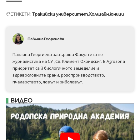
ЕТИКЕТИ:
Тракийски университет
Холщайн
юници
Павлина Георгиева
Павлина Георгиева завършва Факултета по
журналистика на СУ „Св. Климент Охридски“. В Аgrozona
приоритет са й биологичното земеделие и
здравословните храни, розопроизводството,
пчеларството, ловът и риболовът.
ВИДЕО