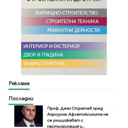
Реклама
Последни
Проф. Деян Стратев пред
Агрозона: Афлатоксините не
се унищожават с
пастьоризация и...