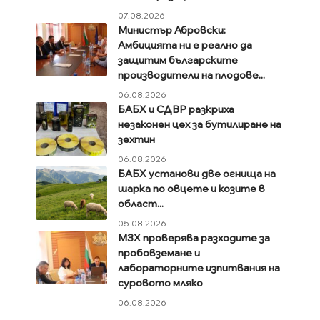
07.08.2026
Министър Абровски:
Амбицията ни е реално да
защитим българските
производители на плодове...
06.08.2026
БАБХ и СДВР разкриха
незаконен цех за бутилиране на
зехтин
06.08.2026
БАБХ установи две огнища на
шарка по овцете и козите в
област...
05.08.2026
МЗХ проверява разходите за
пробовземане и
лабораторните изпитвания на
суровото мляко
06.08.2026