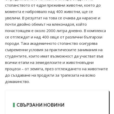
стопанството от едри преживни животни, което до
момента е наброявало над 400 животни, ще се
увеличи. В резултат на това се очаква да нарасне и
почти двойно обемът на млеконадоя, който
понастоящем е около 2000 литра дневно. В комплекса
се отглеждат и над 400 овце от различни български
породи. Така академичното стопанство осигурява
съвременни условия за практическите занимания на
студентите, които имат възможност да участват във
всички етапи на земеделските и животновъдни
процеси – от земята, през отглеждането на животните
до създаване на продукти за трапезата на всяко
домакинство.
СВЪРЗАНИ НОВИНИ