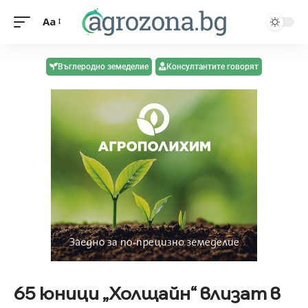
Aa
Въглеродно земеделие
Консултантите говорят
65 юници „Холщайн“ влизат в