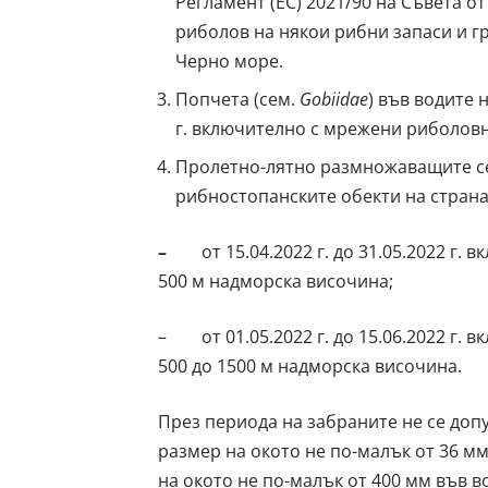
Регламент (ЕС) 2021/90 на Съвета от
риболов на някои рибни запаси и 
Черно море.
Попчета (сем.
Gobiidae
) във водите 
г. включително с мрежени риболовн
Пролетно-лятно размножаващите се
рибностопанските обекти на странат
–
от 15.04.2022 г. до 31.05.2022 г
500 м надморска височина;
– от 01.05.2022 г. до 15.06.2022 г. 
500 до 1500 м надморска височина.
През периода на забраните не се до
размер на окото не по-малък от 36 мм
на окото не по-малък от 400 мм във 