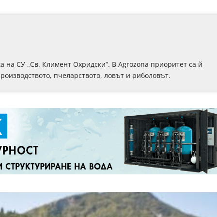
 на СУ „Св. Климент Охридски“. В Аgrozona приоритет са й
роизводството, пчеларството, ловът и риболовът.