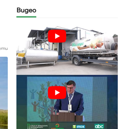
Видео
ути