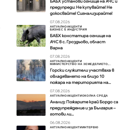
БАБХ установи огнище на АЧС и
предупреди: Не купувайте! Не
докосвайте! Сигнализирайте!
07.08.2026
2
АКТУАЛНО
АКЦЕНТИ
БИЗНЕС & ИНДУСТРИЯ
БАБХ констатира огнище на
АЧС в с. Гроздьово, област
Варна
07.08.2026
АКТУАЛНО
АКЦЕНТИ
МИНИСТЕРСТВО НА ЗЕМЕДЕЛИЕТО,...
Горски служители участваха в
овладяването на близо 10
пожара на територията на...
07.08.2026
АКТУАЛНО
АКЦЕНТИ
ОКОЛНА СРЕДА
Анализ: Пожарите край Бордо са
предупреждение и за България –
готови ли...
06.08.2026
АКТУАЛНО
АКЦЕНТИ
ИНТЕРВЮ