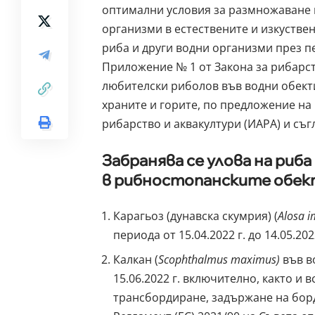
оптимални условия за размножаване и
организми в естествените и изкуствен
риба и други водни организми през п
Приложение № 1 от Закона за рибарств
любителски риболов във водни обекти
храните и горите, по предложение н
рибарство и аквакултури (ИАРА) и съг
З
абранява се улова на риб
в рибностопанските обект
Карагьоз (дунавска скумрия) (
Alosa
i
периода от 15.04.2022 г. до 14.05.20
Калкан (
Scophthalmus
maximus
)
във во
15.06.2022 г. включително, както и
трансбордиране, задържане на борд