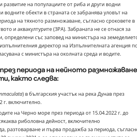
 развитие на популациите от риба и други водни
и водните обекти в страната се забранява уловът на
ериода на тяхното размножаване, съгласно сроковете в
ото и аквакултурите (ЗРА). Забраната не се отнася за
, определени със заповед на министъра на земеделиет
а изпълнителния директор на Изпълнителната агенция п
ласувана с министъра на околната среда и водите.
а през периода на нейното размножаване
и, както следва:
mmaculata
) в българския участък на река Дунав през
22 г. включително.
дите на Черно море през периода от 15.04.2022 г. до
 всякаква риболовна дейност, включително
а, разтоварване и първа продажба за периода, съгласн