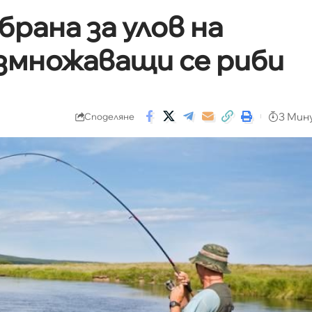
брана за улов на
змножаващи се риби
3 Мин
Споделяне