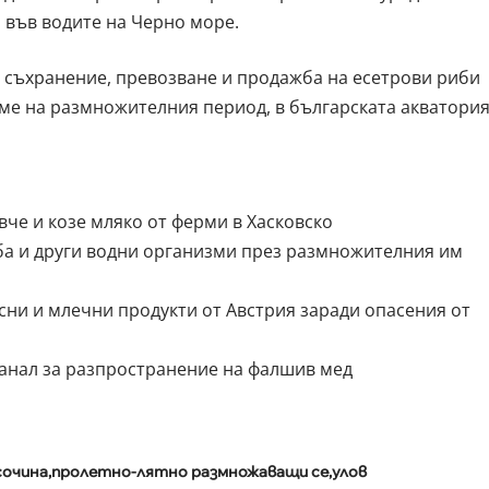
 във водите на Черно море.
е, съхранение, превозване и продажба на есетрови риби
реме на размножителния период, в българската акватори
вче и козе мляко от ферми в Хасковско
иба и други водни организми през размножителния им
ни и млечни продукти от Австрия заради опасения от
канал за разпространение на фалшив мед
сочина
пролетно-лятно размножаващи се
улов