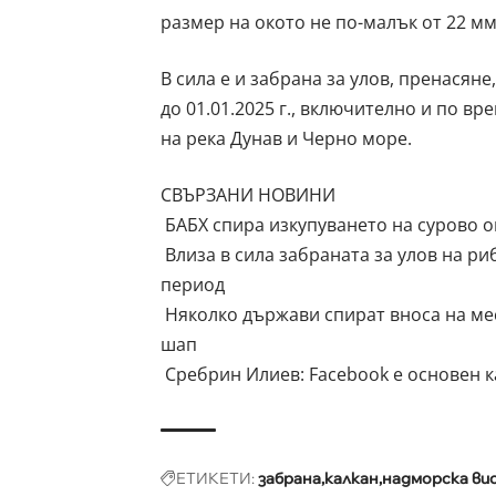
размер на окото не по-малък от 22 мм
В сила е и забрана за улов, пренасян
до 01.01.2025 г., включително и по в
на река Дунав и Черно море.
СВЪРЗАНИ НОВИНИ
БАБХ спира изкупуването на сурово о
Влиза в сила забраната за улов на р
период
Няколко държави спират вноса на мес
шап
Сребрин Илиев: Facebook е основен 
ЕТИКЕТИ:
забрана
калкан
надморска ви