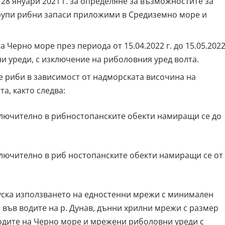
 28 януари 2021 г. за определяне за възможностите за
групи рибни запаси приложими в Средиземно море и
на Черно море през периода от 15.04.2022 г. до 15.05.202
и уреди, с изключение на риболовния уред волта.
 риби в зависимост от надморската височина на
а, както следва:
. включително в рибностопанските обекти намиращи се до
включително в риб ностопанските обекти намиращи се от
пуска използването на едностенни мрежи с минимален
 във водите на р. Дунав, дънни хрилни мрежи с размер
водите на Черно море и мрежени риболовни уреди с