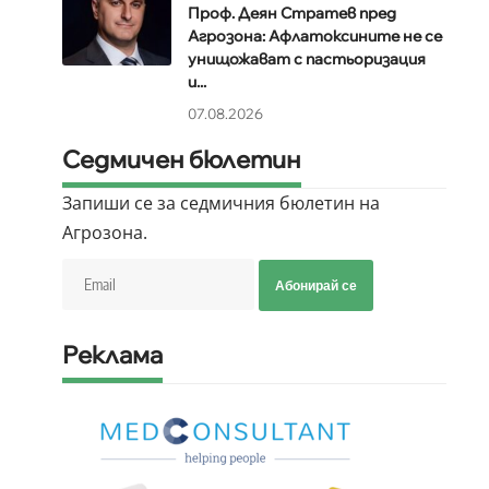
Проф. Деян Стратев пред
Агрозона: Афлатоксините не се
унищожават с пастьоризация
и...
я
07.08.2026
Седмичен бюлетин
Запиши се за седмичния бюлетин на
Агрозона.
Абонирай се
Реклама