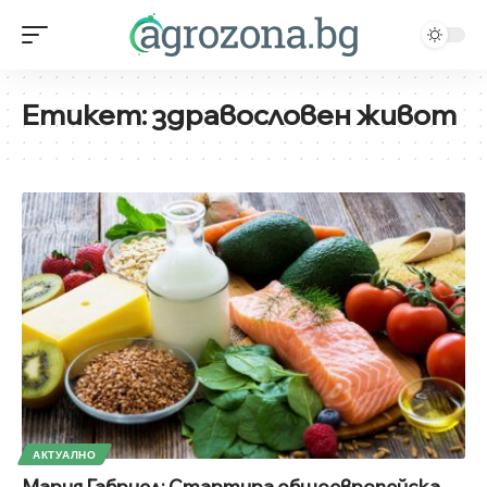
Етикет:
здравословен живот
АКТУАЛНО
Мария Габриел: Стартира общоевропейска