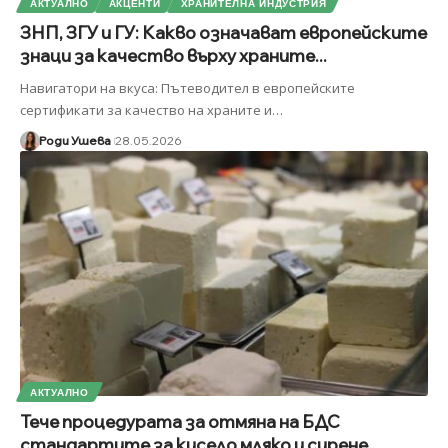
АКТУАЛНО
АКЦЕНТИ
ХРАНИТЕЛНА ИНДУСТРИЯ
ЗНП, ЗГУ и ГУ: Какво означават европейските
знаци за качество върху храните...
Навигатори на вкуса: Пътеводител в европейските
сертификати за качество на храните и
…
Роди Ушева
28.05.2026
АКТУАЛНО
Тече процедурата за отмяна на БДС
стандартите за кисело мляко и сирене