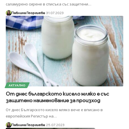
саламурено сирене в списъка със защитени
…
Павлина Георгиева
31.07.2023
АКТУАЛНО
От днес българското кисело мляко е със
защитено наименование за произход
От днес Българското кисело мляко вече е вписано в
европейския Регистър на
…
Павлина Георгиева
25.07.2023