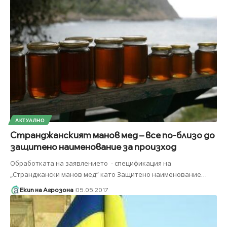
АКТУАЛНО
Странджанският манов мед – все по-близо до
защитено наименование за произход
Обработката на заявлението - спецификация на
„Странджански манов мед“ като Защитено наименование
…
Екип на Агрозона
05.05.2017