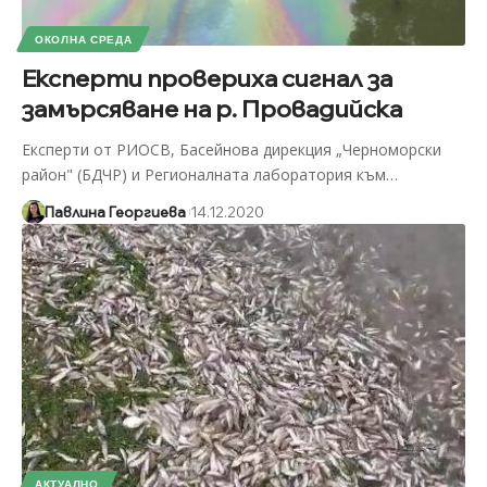
ОКОЛНА СРЕДА
Експерти провериха сигнал за
замърсяване на р. Провадийска
Експерти от РИОСВ, Басейнова дирекция „Черноморски
район" (БДЧР) и Регионалната лаборатория към
…
Павлина Георгиева
14.12.2020
АКТУАЛНО