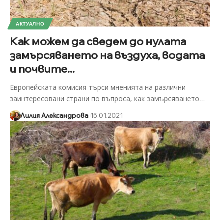
АКТУАЛНО
Как можем да сведем до нулата
замърсяването на въздуха, водата
и почвите...
Европейската комисия търси мненията на различни
заинтересовани страни по въпроса, как замърсяването
…
Лилия Александрова
15.01.2021