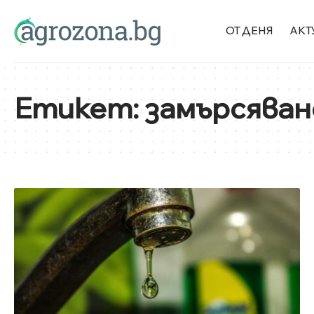
ОТ ДЕНЯ
АКТ
Етикет:
замърсяван