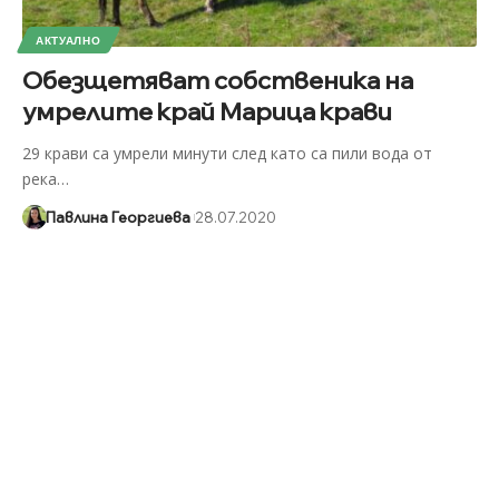
АКТУАЛНО
Обезщетяват собственика на
умрелите край Марица крави
29 крави са умрели минути след като са пили вода от
река
…
Павлина Георгиева
28.07.2020