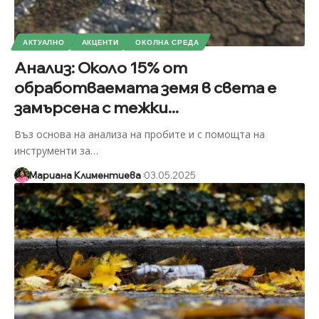
АКТУАЛНО
АКЦЕНТИ
ОКОЛНА СРЕДА
Анализ: Около 15% от
обработваемата земя в света е
замърсена с тежки...
Въз основа на анализа на пробите и с помощта на
инструменти за
…
Мариана Климентиева
03.05.2025