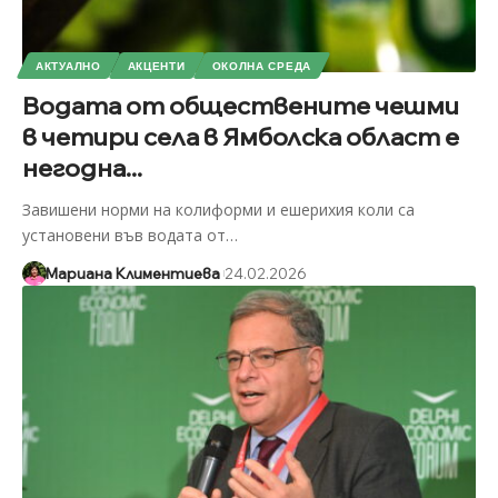
АКТУАЛНО
АКЦЕНТИ
ОКОЛНА СРЕДА
Водата от обществените чешми
в четири села в Ямболска област е
негодна...
Завишени норми на колиформи и ешерихия коли са
установени във водата от
…
Мариана Климентиева
24.02.2026