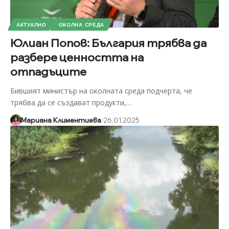
АКТУАЛНО
ОКОЛНА СРЕДА
Юлиан Попов: България трябва да
разбере ценността на
отпадъците
Бившият министър на околната среда подчерта, че
трябва да се създават продукти,
…
Мариана Климентиева
26.01.2025