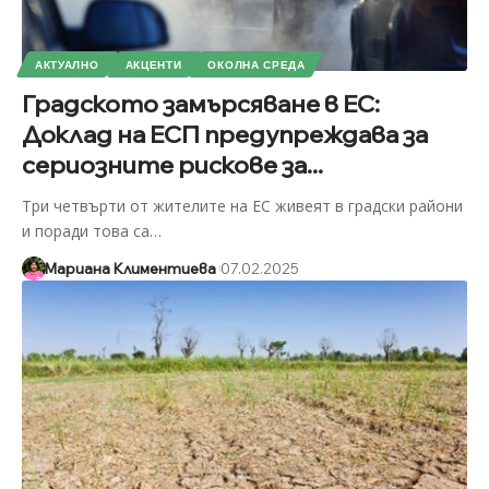
АКТУАЛНО
АКЦЕНТИ
ОКОЛНА СРЕДА
Градското замърсяване в ЕС:
Доклад на ЕСП предупреждава за
сериозните рискове за...
Три четвърти от жителите на ЕС живеят в градски райони
и поради това са
…
Мариана Климентиева
07.02.2025