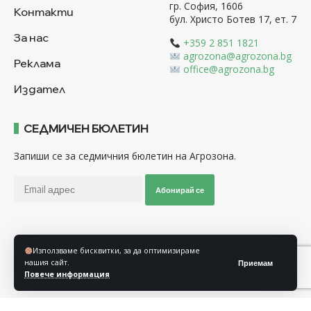
гр. София, 1606
Контакти
бул. Христо Ботев 17, ет. 7
За нас
+359 2 851 1821
agrozona@agrozona.bg
Реклама
office@agrozona.bg
Издател
СЕДМИЧЕН БЮЛЕТИН
Запиши се за седмичния бюлетин на Агрозона.
Абонирай се
Последвайте ни
Използваме бисквитки, за да оптимизираме
нашия сайт.
Приемам
Повече информация
Общи условия
Политика за използване на “Бисквитки”
Политика за защита на личните данни