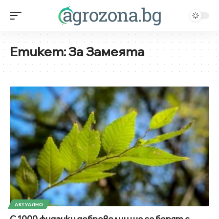
Етикет:
За Замеята
АКТУАЛНО
С 1000 фиданки доброволци ще се борят с