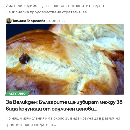
Има необходимост да се поставят основите на една
Национална продоволствена стратегия, за
…
Павлина Георгиева
24.08.2022
АКТУАЛНО
За Великден: Българите ще избират между 38
вида козунаци от различен ценови...
По наши изчисления има около 38 вида козунаци в различни
грамажи, производители
…