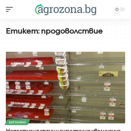
Етикет:
продоволствие
АКТУАЛНО
Недостиг на храни и значително увеличение