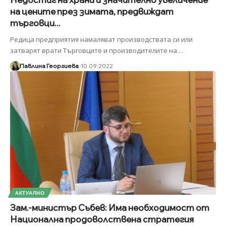
на цените през зимата, предвиждат
търговци...
Редица предприятия намаляват производствата си или
затварят врати Търговците и производителите на
…
Павлина Георгиева
10.09.2022
АКТУАЛНО
Зам.-министър Събев: Има необходимост от
Национална продоволствена стратегия