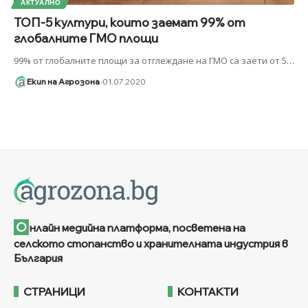
АКТУАЛНО
ТОП-5 култури, които заемат 99% от
глобалните ГМО площи
99% от глобалните площи за отглеждане на ГМО са заети от 5
…
Екип на Агрозона
01.07.2020
О
нлайн медийна платформа, посветена на
селското стопанство и хранителната индустрия в
България
СТРАНИЦИ
КОНТАКТИ