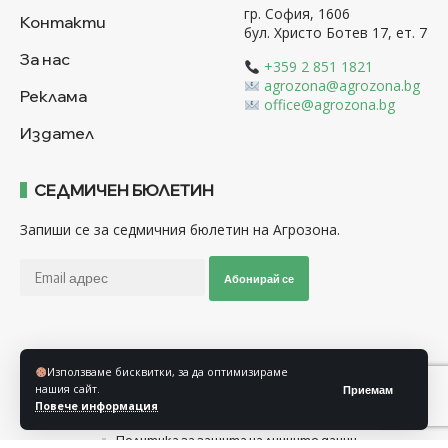
гр. София, 1606
Контакти
бул. Христо Ботев 17, ет. 7
За нас
+359 2 851 1821
agrozona@agrozona.bg
Реклама
office@agrozona.bg
Издател
СЕДМИЧЕН БЮЛЕТИН
Запиши се за седмичния бюлетин на Агрозона.
Абонирай се
Последвайте ни
Използваме бисквитки, за да оптимизираме
нашия сайт.
Приемам
Повече информация
Общи условия
Политика за използване на “Бисквитки”
Политика за защита на личните данни