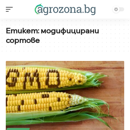
Етикет:
модифицирани
сортове