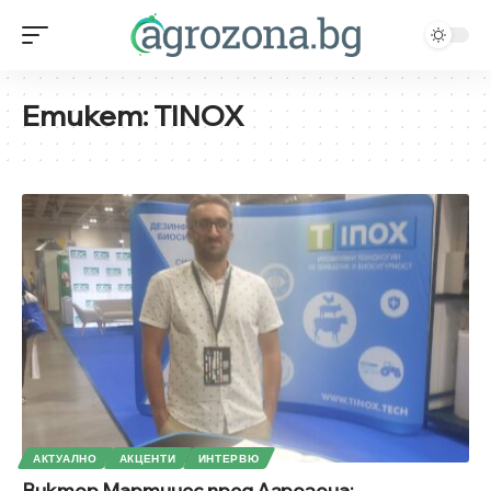
Етикет:
TINOX
АКТУАЛНО
АКЦЕНТИ
ИНТЕРВЮ
Виктор Мартинес пред Агрозона: