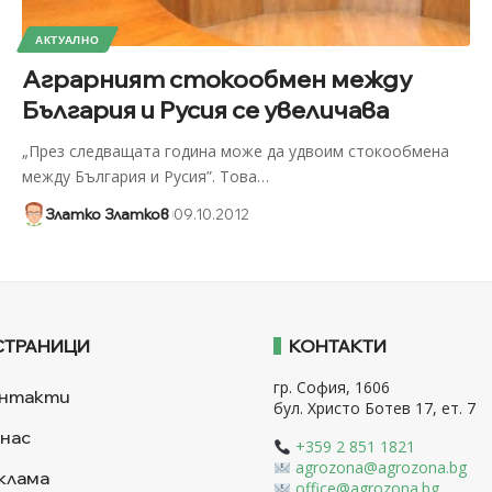
АКТУАЛНО
Аграрният стокообмен между
България и Русия се увеличава
„През следващата година може да удвоим стокообмена
между България и Русия”. Това
…
Златко Златков
09.10.2012
СТРАНИЦИ
КОНТАКТИ
гр. София, 1606
нтакти
бул. Христо Ботев 17, ет. 7
 нас
+359 2 851 1821
agrozona@agrozona.bg
клама
office@agrozona.bg