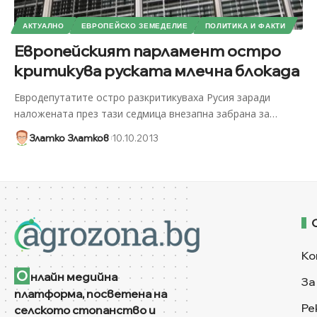
АКТУАЛНО
ЕВРОПЕЙСКО ЗЕМЕДЕЛИЕ
ПОЛИТИКА И ФАКТИ
Европейският парламент остро
критикува руската млечна блокада
Евродепутатите остро разкритикуваха Русия заради
наложената през тази седмица внезапна забрана за
…
Златко Златков
10.10.2013
Ко
О
нлайн медийна
За
платформа, посветена на
Ре
селското стопанство и