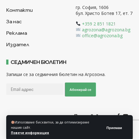
гр. София, 1606
Контакти
бул. Христо Ботев 17, ет. 7
За нас
+359 2 851 1821
agrozona@agrozona.bg
Реклама
office@agrozona.bg
Издател
СЕДМИЧЕН БЮЛЕТИН
Запиши се за седмичния бюлетин на Агрозона.
Абонирай се
Последвайте ни
Използваме бисквитки, за да оптимизираме
нашия сайт.
Приемам
Общи условия
Политика за използване на “Бисквитки”
Повече информация