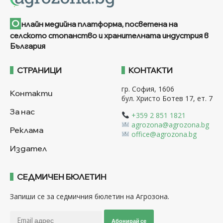
О
нлайн медийна платформа, посветена на
селското стопанство и хранителната индустрия в
България
СТРАНИЦИ
КОНТАКТИ
гр. София, 1606
Контакти
бул. Христо Ботев 17, ет. 7
За нас
+359 2 851 1821
agrozona@agrozona.bg
Реклама
office@agrozona.bg
Издател
СЕДМИЧЕН БЮЛЕТИН
Запиши се за седмичния бюлетин на Агрозона.
Абонирай се