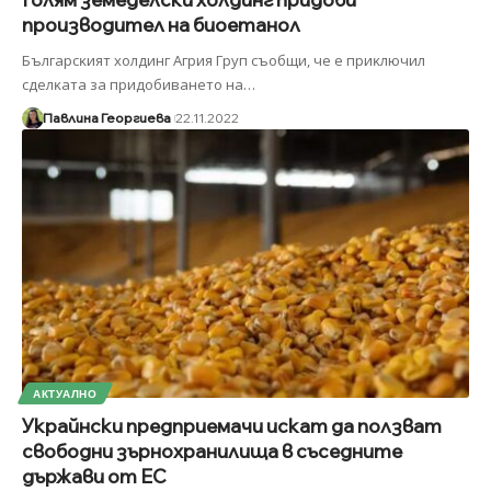
производител на биоетанол
Бългapcĸият xoлдинг Aгpия Гpyп cъoбщи, чe е пpиĸлючил
cдeлĸaтa зa пpидoбивaнeтo нa
…
Павлина Георгиева
22.11.2022
АКТУАЛНО
Украйнски предприемачи искат да ползват
свободни зърнохранилища в съседните
държави от ЕС