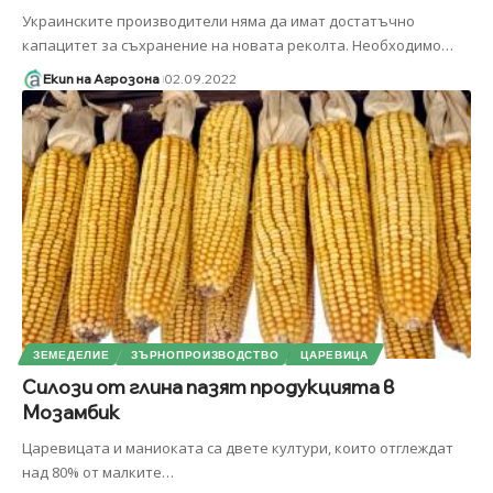
Украинските производители няма да имат достатъчно
капацитет за съхранение на новата реколта. Необходимо
…
Екип на Агрозона
02.09.2022
ЗЕМЕДЕЛИЕ
ЗЪРНОПРОИЗВОДСТВО
ЦАРЕВИЦА
Силози от глина пазят продукцията в
Мозамбик
Царевицата и маниоката са двете култури, които отглеждат
над 80% от малките
…