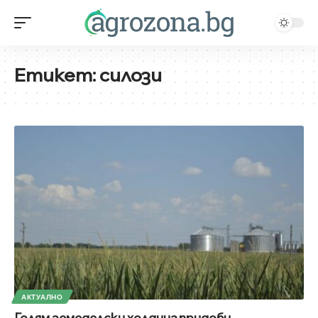
Етикет:
силози
АКТУАЛНО
Голям земеделски холдинг придоби