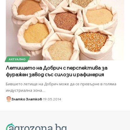
АКТУАЛНО
Летището на Добрич с перспектива за
фуражен завод със силози и рафинерия
Бившето летище на Добрич може да се превърне в голяма
индустриална зона
…
Златко Златков
19.05.2014