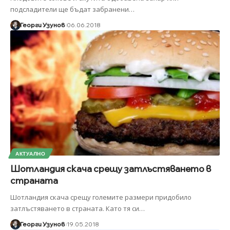
подсладители ще бъдат забранени
…
Георги Узунов
06.06.2018
АКТУАЛНО
Шотландия скача срещу затлъстяването в
страната
Шотландия скача срещу големите размери придобило
затлъстяването в страната. Като тя си
…
Георги Узунов
19.05.2018