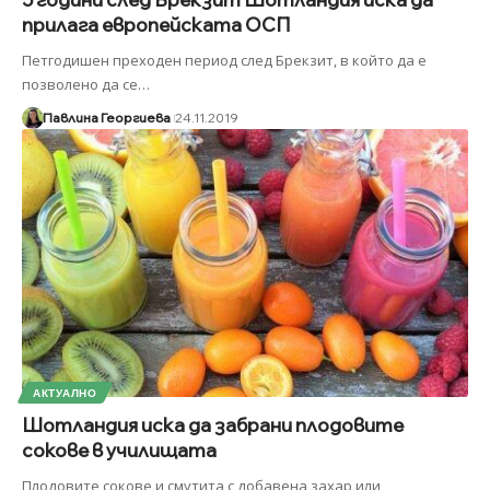
прилага европейската ОСП
Петгодишен преходен период след Брекзит, в който да е
позволено да се
…
Павлина Георгиева
24.11.2019
АКТУАЛНО
Шотландия иска да забрани плодовите
сокове в училищата
Плодовите сокове и смутита с добавена захар или