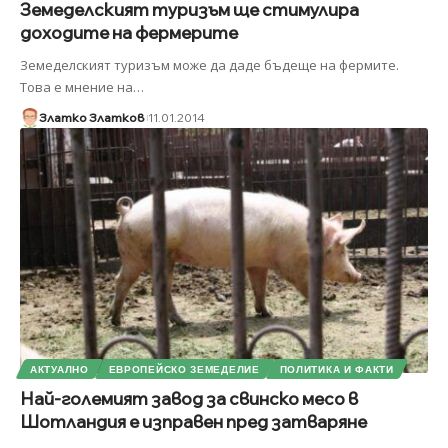
Земеделският туризъм ще стимулира
доходите на фермерите
Земеделският туризъм може да даде бъдеще на фермите.
Това е мнение на
…
Златко Златков
11.01.2014
АКТУАЛНО
ЕВРОПЕЙСКО ЗЕМЕДЕЛИЕ
ПОЛИТИКА И ФАКТИ
Най-големият завод за свинско месо в
Шотландия е изправен пред затваряне