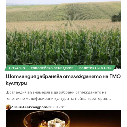
АКТУАЛНО
ЕВРОПЕЙСКО ЗЕМЕДЕЛИЕ
ПОЛИТИКА И ФАКТИ
Шотландия забранява отглеждането на ГМО
култури
Шотландия възнамерява да забрани отглеждането на
генетично модифицирани култури на нейна територия,
…
Лилия Александрова
10.08.2015