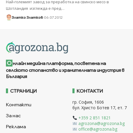
Най-големият завод за преработка на свинско месо в
Шотландия изглежда е пред
…
Златко Златков
06.07.2012
О
нлайн медийна платформа, посветена на
селското стопанство и хранителната индустрия в
България
СТРАНИЦИ
КОНТАКТИ
гр. София, 1606
Контакти
бул. Христо Ботев 17, ет. 7
За нас
+359 2 851 1821
agrozona@agrozona.bg
Реклама
office@agrozona.bg