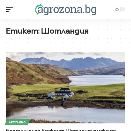
Етикет:
Шотландия
АКТУАЛНО
5 години след Брекзит Шотландия иска да