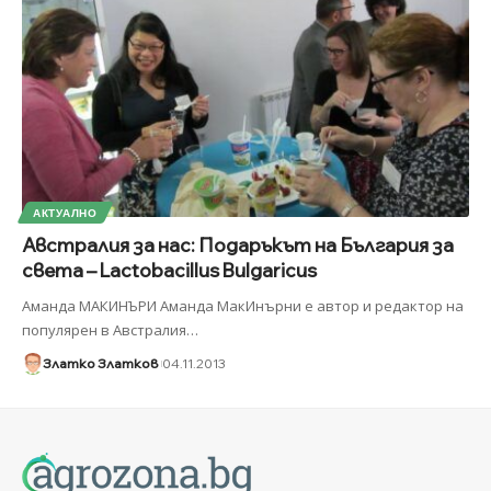
АКТУАЛНО
Австралия за нас: Подаръкът на България за
света – Lactobacillus Bulgaricus
Аманда МАКИНЪРИ Аманда МакИнърни е автор и редактор на
популярен в Австралия
…
Златко Златков
04.11.2013