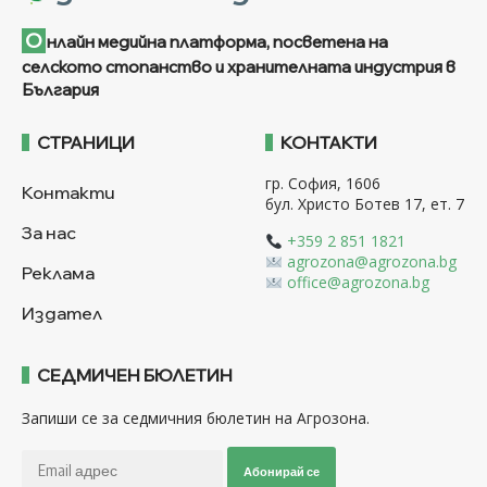
О
нлайн медийна платформа, посветена на
селското стопанство и хранителната индустрия в
България
СТРАНИЦИ
КОНТАКТИ
гр. София, 1606
Контакти
бул. Христо Ботев 17, ет. 7
За нас
+359 2 851 1821
agrozona@agrozona.bg
Реклама
office@agrozona.bg
Издател
СЕДМИЧЕН БЮЛЕТИН
Запиши се за седмичния бюлетин на Агрозона.
Абонирай се