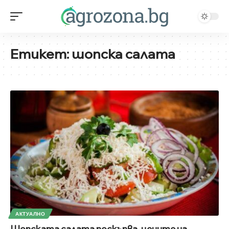
Етикет:
шопска салата
АКТУАЛНО
Шопската салата поскъпва, цените на