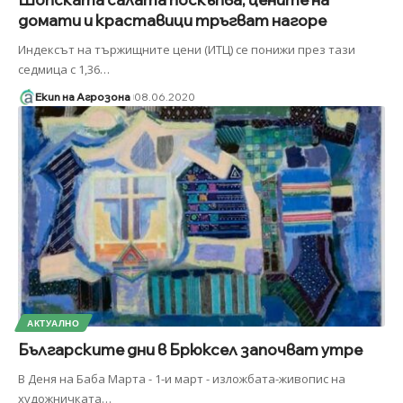
домати и краставици тръгват нагоре
Индексът на тържищните цени (ИТЦ) се понижи през тази
седмица с 1,36
…
Екип на Агрозона
08.06.2020
АКТУАЛНО
Българските дни в Брюксел започват утре
В Деня на Баба Марта - 1-и март - изложбата-живопис на
художничката
…