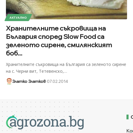
АКТУАЛНО
Хранителните съкровища на
България според Slow Food са
зеленото сирене, смилянският
боб...
Хранителните съкровища на България са зеленото сирене
на с. Черни вит, Тетевенско,
…
Златко Златков
07.02.2014
Ко