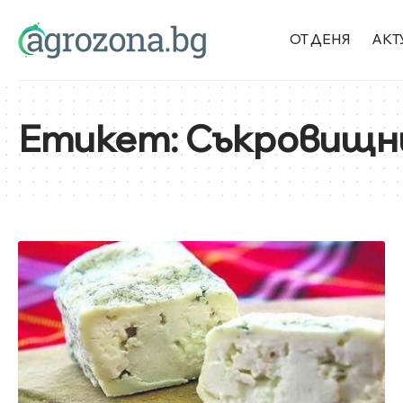
ОТ ДЕНЯ
АКТ
Етикет:
Съкровищн